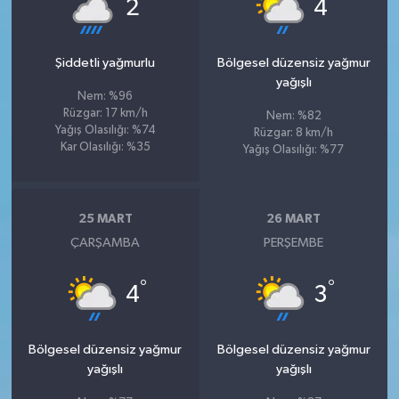
°
°
2
4
Şiddetli yağmurlu
Bölgesel düzensiz yağmur
yağışlı
Nem: %96
Rüzgar: 17 km/h
Nem: %82
Yağış Olasılığı: %74
Rüzgar: 8 km/h
Kar Olasılığı: %35
Yağış Olasılığı: %77
25 MART
26 MART
ÇARŞAMBA
PERŞEMBE
°
°
4
3
Bölgesel düzensiz yağmur
Bölgesel düzensiz yağmur
yağışlı
yağışlı