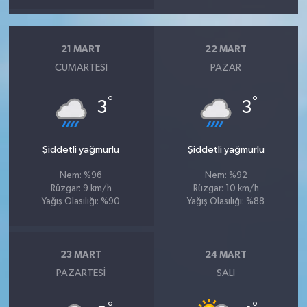
21 MART
22 MART
CUMARTESI
PAZAR
°
°
3
3
Şiddetli yağmurlu
Şiddetli yağmurlu
Nem: %96
Nem: %92
Rüzgar: 9 km/h
Rüzgar: 10 km/h
Yağış Olasılığı: %90
Yağış Olasılığı: %88
23 MART
24 MART
PAZARTESI
SALI