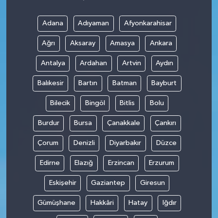
Adana
Adıyaman
Afyonkarahisar
Ağrı
Aksaray
Amasya
Ankara
Antalya
Ardahan
Artvin
Aydın
Balıkesir
Bartın
Batman
Bayburt
Bilecik
Bingöl
Bitlis
Bolu
Burdur
Bursa
Çanakkale
Çankırı
Çorum
Denizli
Diyarbakır
Düzce
Edirne
Elazığ
Erzincan
Erzurum
Eskişehir
Gaziantep
Giresun
Gümüşhane
Hakkâri
Hatay
Iğdır