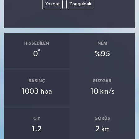
Yozgat
Zonguldak
HISSEDILEN
NEM
°
0
%95
BASINÇ
RÜZGAR
1003
10
hpa
km/s
ÇIY
GÖRÜŞ
1.2
2
km