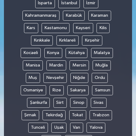
Isparta
İstanbul
İzmir
Kahramanmaraş
Karabük
Karaman
Kars
Kastamonu
Kayseri
Kilis
Kırıkkale
Kırklareli
Kırşehir
Kocaeli
Konya
Kütahya
Malatya
Manisa
Mardin
Mersin
Muğla
Muş
Nevşehir
Niğde
Ordu
Osmaniye
Rize
Sakarya
Samsun
Şanlıurfa
Siirt
Sinop
Sivas
Şırnak
Tekirdağ
Tokat
Trabzon
Tunceli
Uşak
Van
Yalova