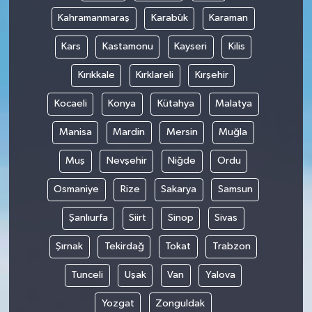
Kahramanmaraş
Karabük
Karaman
Kars
Kastamonu
Kayseri
Kilis
Kırıkkale
Kırklareli
Kırşehir
Kocaeli
Konya
Kütahya
Malatya
Manisa
Mardin
Mersin
Muğla
Muş
Nevşehir
Niğde
Ordu
Osmaniye
Rize
Sakarya
Samsun
Şanlıurfa
Siirt
Sinop
Sivas
Şırnak
Tekirdağ
Tokat
Trabzon
Tunceli
Uşak
Van
Yalova
Yozgat
Zonguldak