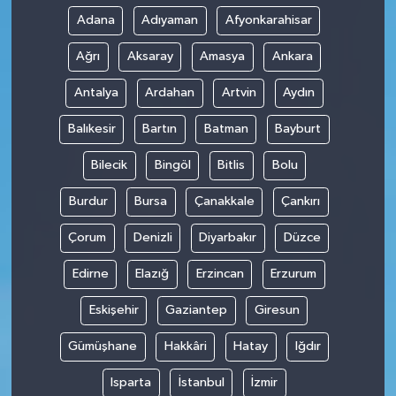
Adana
Adıyaman
Afyonkarahisar
Ağrı
Aksaray
Amasya
Ankara
Antalya
Ardahan
Artvin
Aydın
Balıkesir
Bartın
Batman
Bayburt
Bilecik
Bingöl
Bitlis
Bolu
Burdur
Bursa
Çanakkale
Çankırı
Çorum
Denizli
Diyarbakır
Düzce
Edirne
Elazığ
Erzincan
Erzurum
Eskişehir
Gaziantep
Giresun
Gümüşhane
Hakkâri
Hatay
Iğdır
Isparta
İstanbul
İzmir