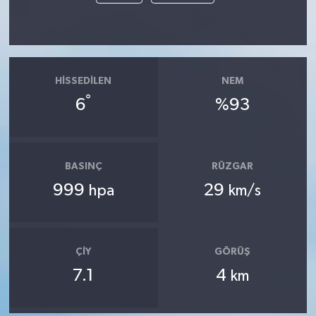
HISSEDILEN
NEM
°
6
%93
BASINÇ
RÜZGAR
999
29
hpa
km/s
ÇIY
GÖRÜŞ
7.1
4
km