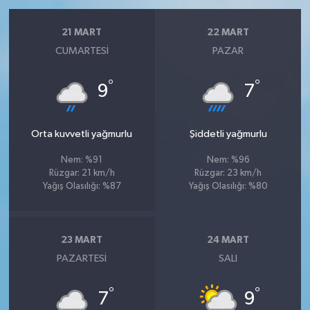
21 MART
22 MART
CUMARTESI
PAZAR
°
°
9
7
Orta kuvvetli yağmurlu
Şiddetli yağmurlu
Nem: %91
Nem: %96
Rüzgar: 21 km/h
Rüzgar: 23 km/h
Yağış Olasılığı: %87
Yağış Olasılığı: %80
23 MART
24 MART
PAZARTESI
SALI
°
°
7
9