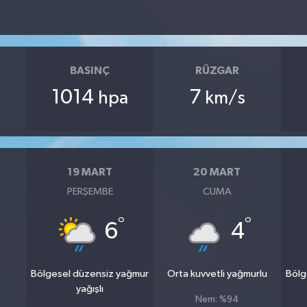
BASINÇ
RÜZGAR
1014
7
hpa
km/s
19 MART
20 MART
PERŞEMBE
CUMA
°
°
6
4
Bölgesel düzensiz yağmur
Orta kuvvetli yağmurlu
Bölg
yağışlı
Nem: %94