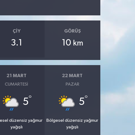
ÇIY
GÖRÜŞ
3.1
10
km
21 MART
22 MART
CUMARTESI
PAZAR
°
°
5
5
esel düzensiz yağmur
Bölgesel düzensiz yağmur
yağışlı
yağışlı