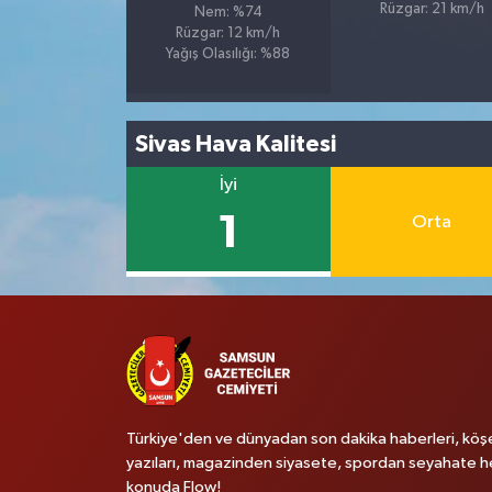
Rüzgar: 21 km/h
Nem: %74
Rüzgar: 12 km/h
Yağış Olasılığı: %88
Sivas Hava Kalitesi
İyi
1
Orta
Türkiye'den ve dünyadan son dakika haberleri, köş
yazıları, magazinden siyasete, spordan seyahate h
konuda Flow!