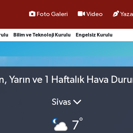
Foto Galeri
Video
Yaza
rulu
Bilim ve Teknoloji Kurulu
Engelsiz Kurulu
n, Yarın ve 1 Haftalık Hava Dur
Sivas
°
7