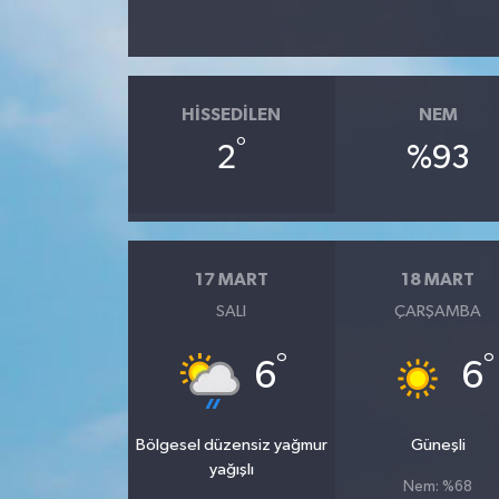
HISSEDILEN
NEM
°
2
%93
17 MART
18 MART
SALI
ÇARŞAMBA
°
°
6
6
Bölgesel düzensiz yağmur
Güneşli
yağışlı
Nem: %68