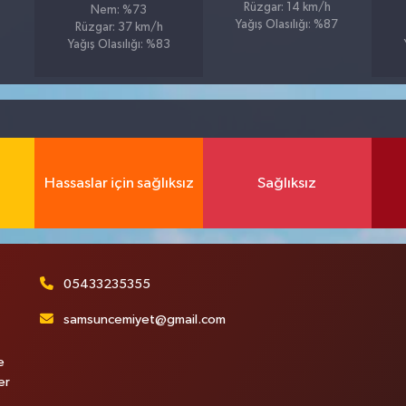
Rüzgar: 14 km/h
Nem: %73
Yağış Olasılığı: %87
Rüzgar: 37 km/h
Yağış Olasılığı: %83
Hassaslar için sağlıksız
Sağlıksız
05433235355
samsuncemiyet@gmail.com
e
er