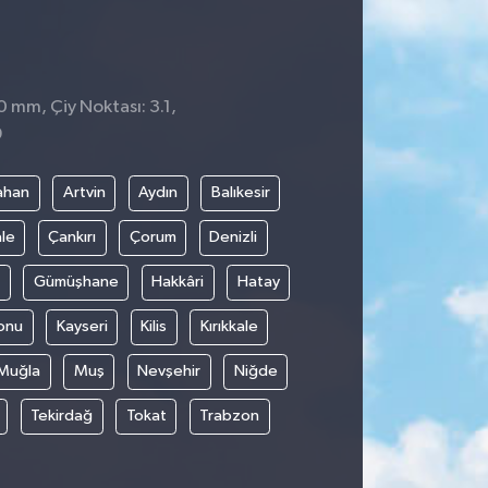
0 mm, Çiy Noktası: 3.1,
9
ahan
Artvin
Aydın
Balıkesir
le
Çankırı
Çorum
Denizli
Gümüşhane
Hakkâri
Hatay
onu
Kayseri
Kilis
Kırıkkale
Muğla
Muş
Nevşehir
Niğde
Tekirdağ
Tokat
Trabzon