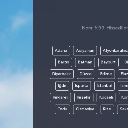
Nem: %93, Hissedilen 
Adana
Adıyaman
Afyonkarahis
Bartın
Batman
Bayburt
Bi
Diyarbakır
Düzce
Edirne
Elaz
Iğdır
Isparta
İstanbul
İzmi
Kırklareli
Kırşehir
Kocaeli
Ko
Ordu
Osmaniye
Rize
Sak