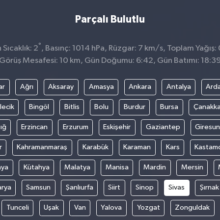
Parçalı Bulutlu
°
Sıcaklık: 2
, Basınç: 1014 hPa, Rüzgar: 7 km/s, Toplam Yağış: 
Görüş Mesafesi: 10 km, Gün Doğumu: 6:42, Gün Batımı: 18:3
ar
Ağrı
Aksaray
Amasya
Ankara
Antalya
Ard
lecik
Bingöl
Bitlis
Bolu
Burdur
Bursa
Çanakka
ığ
Erzincan
Erzurum
Eskişehir
Gaziantep
Giresun
r
Kahramanmaraş
Karabük
Karaman
Kars
Kastam
nya
Kütahya
Malatya
Manisa
Mardin
Mersin
arya
Samsun
Şanlıurfa
Siirt
Sinop
Sivas
Şırnak
Tunceli
Uşak
Van
Yalova
Yozgat
Zonguldak