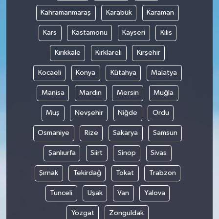
Kahramanmaraş
Karabük
Karaman
Kars
Kastamonu
Kayseri
Kilis
Kırıkkale
Kırklareli
Kırşehir
Kocaeli
Konya
Kütahya
Malatya
Manisa
Mardin
Mersin
Muğla
Muş
Nevşehir
Niğde
Ordu
Osmaniye
Rize
Sakarya
Samsun
Şanlıurfa
Siirt
Sinop
Sivas
Şırnak
Tekirdağ
Tokat
Trabzon
Tunceli
Uşak
Van
Yalova
Yozgat
Zonguldak