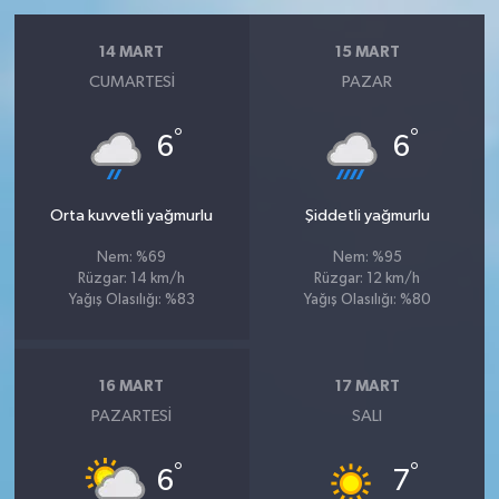
14 MART
15 MART
CUMARTESI
PAZAR
°
°
6
6
Orta kuvvetli yağmurlu
Şiddetli yağmurlu
Nem: %69
Nem: %95
Rüzgar: 14 km/h
Rüzgar: 12 km/h
Yağış Olasılığı: %83
Yağış Olasılığı: %80
16 MART
17 MART
PAZARTESI
SALI
°
°
6
7