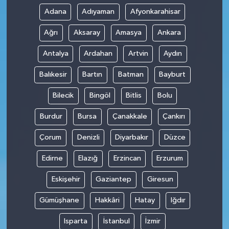
Adana
Adıyaman
Afyonkarahisar
Ağrı
Aksaray
Amasya
Ankara
Antalya
Ardahan
Artvin
Aydın
Balıkesir
Bartın
Batman
Bayburt
Bilecik
Bingöl
Bitlis
Bolu
Burdur
Bursa
Çanakkale
Çankırı
Çorum
Denizli
Diyarbakır
Düzce
Edirne
Elazığ
Erzincan
Erzurum
Eskişehir
Gaziantep
Giresun
Gümüşhane
Hakkâri
Hatay
Iğdır
Isparta
İstanbul
İzmir