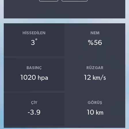
HISSEDILEN
NEM
°
3
%56
BASINÇ
RÜZGAR
1020
12
hpa
km/s
ÇIY
GÖRÜŞ
-3.9
10
km