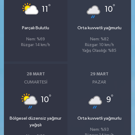
°
°
11
10
Parçalı Bulutlu
Orta kuvvetli yağmurlu
Nem: %69
Nem: %82
Rüzgar: 14 km/h
Rüzgar: 10 km/h
Yağış Olasılığı: %85
28 MART
29 MART
CUMARTESI
PAZAR
°
°
10
9
Bölgesel düzensiz yağmur
Orta kuvvetli yağmurlu
yağışlı
Nem: %93