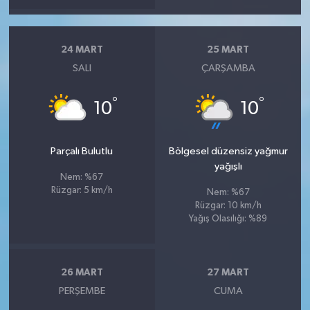
24 MART
25 MART
SALI
ÇARŞAMBA
°
°
10
10
Parçalı Bulutlu
Bölgesel düzensiz yağmur
yağışlı
Nem: %67
Rüzgar: 5 km/h
Nem: %67
Rüzgar: 10 km/h
Yağış Olasılığı: %89
26 MART
27 MART
PERŞEMBE
CUMA