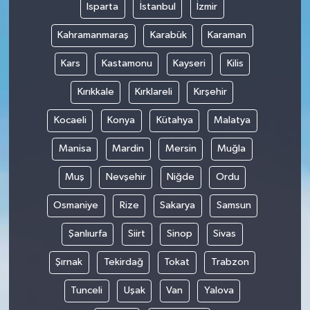
Isparta
İstanbul
İzmir
Kahramanmaraş
Karabük
Karaman
Kars
Kastamonu
Kayseri
Kilis
Kırıkkale
Kırklareli
Kırşehir
Kocaeli
Konya
Kütahya
Malatya
Manisa
Mardin
Mersin
Muğla
Muş
Nevşehir
Niğde
Ordu
Osmaniye
Rize
Sakarya
Samsun
Şanlıurfa
Siirt
Sinop
Sivas
Şırnak
Tekirdağ
Tokat
Trabzon
Tunceli
Uşak
Van
Yalova