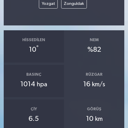
Yozgat
Zonguldak
HISSEDILEN
NEM
°
10
%82
BASINÇ
RÜZGAR
1014
16
hpa
km/s
ÇIY
GÖRÜŞ
6.5
10
km