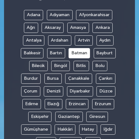
Adana
Adıyaman
Afyonkarahisar
Ağrı
Aksaray
Amasya
Ankara
Antalya
Ardahan
Artvin
Aydın
Balıkesir
Bartın
Batman
Bayburt
Bilecik
Bingöl
Bitlis
Bolu
Burdur
Bursa
Çanakkale
Çankırı
Çorum
Denizli
Diyarbakır
Düzce
Edirne
Elazığ
Erzincan
Erzurum
Eskişehir
Gaziantep
Giresun
Gümüşhane
Hakkâri
Hatay
Iğdır