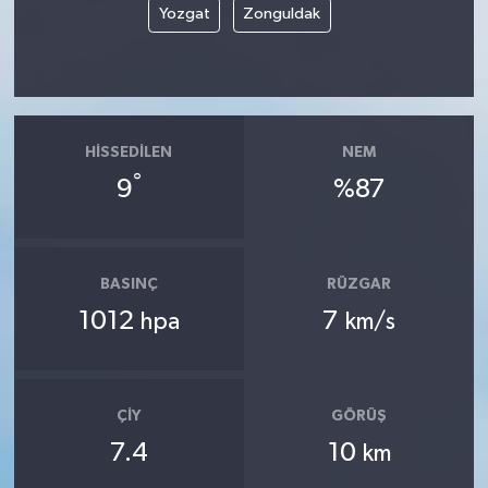
Yozgat
Zonguldak
HISSEDILEN
NEM
°
9
%87
BASINÇ
RÜZGAR
1012
7
hpa
km/s
ÇIY
GÖRÜŞ
7.4
10
km