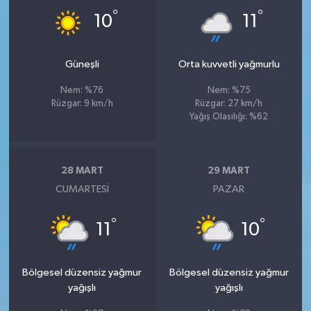
°
°
10
11
Güneşli
Orta kuvvetli yağmurlu
Nem: %76
Nem: %75
Rüzgar: 9 km/h
Rüzgar: 27 km/h
Yağış Olasılığı: %62
28 MART
29 MART
CUMARTESI
PAZAR
°
°
11
10
Bölgesel düzensiz yağmur
Bölgesel düzensiz yağmur
yağışlı
yağışlı