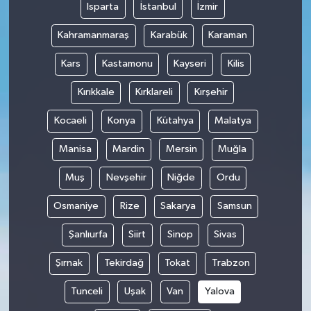
Isparta
İstanbul
İzmir
Kahramanmaraş
Karabük
Karaman
Kars
Kastamonu
Kayseri
Kilis
Kırıkkale
Kırklareli
Kırşehir
Kocaeli
Konya
Kütahya
Malatya
Manisa
Mardin
Mersin
Muğla
Muş
Nevşehir
Niğde
Ordu
Osmaniye
Rize
Sakarya
Samsun
Şanlıurfa
Siirt
Sinop
Sivas
Şırnak
Tekirdağ
Tokat
Trabzon
Tunceli
Uşak
Van
Yalova