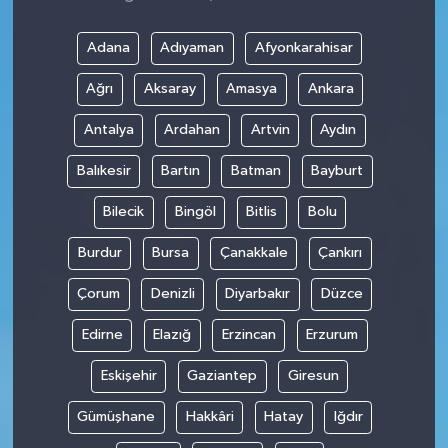
Adana
Adıyaman
Afyonkarahisar
Ağrı
Aksaray
Amasya
Ankara
Antalya
Ardahan
Artvin
Aydın
Balıkesir
Bartın
Batman
Bayburt
Bilecik
Bingöl
Bitlis
Bolu
Burdur
Bursa
Çanakkale
Çankırı
Çorum
Denizli
Diyarbakır
Düzce
Edirne
Elazığ
Erzincan
Erzurum
Eskişehir
Gaziantep
Giresun
Gümüşhane
Hakkâri
Hatay
Iğdır