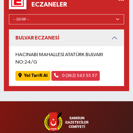
ECZANELER
BULVAR ECZANESİ
HACINABİ MAHALLESİ ATATÜRK BULVARI
NO:24/G
Yol Tarifi Al
0 (362) 543 55 57