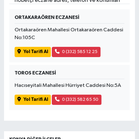
nöbetçi eczane adres, telefon ve konumları
ORTAKARAÖREN ECZANESİ
Ortakaraören Mahallesi Ortakaraören Caddesi
No:105C
Yol Tarifi Al
0 (332) 585 12 25
TOROS ECZANESİ
Hacıseyitali Mahallesi Hürriyet Caddesi No:5A
Yol Tarifi Al
0 (332) 582 65 50