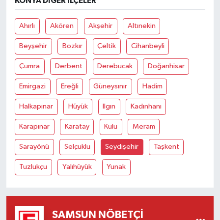
KONYA DIĞER İLÇELER
Ahırlı
Akören
Akşehir
Altınekin
Beyşehir
Bozkır
Çeltik
Cihanbeyli
Çumra
Derbent
Derebucak
Doğanhisar
Emirgazi
Ereğli
Güneysınır
Hadim
Halkapınar
Hüyük
Ilgın
Kadınhanı
Karapınar
Karatay
Kulu
Meram
Sarayönü
Selçuklu
Seydişehir
Taşkent
Tuzlukçu
Yalıhüyük
Yunak
SAMSUN NÖBETÇI