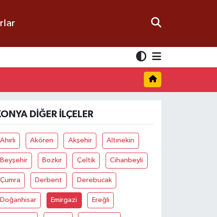
rlar
KONYA DIĞER İLÇELER
Ahırlı
Akören
Akşehir
Altınekin
Beyşehir
Bozkır
Çeltik
Cihanbeyli
Çumra
Derbent
Derebucak
Doğanhisar
Emirgazi
Ereğli