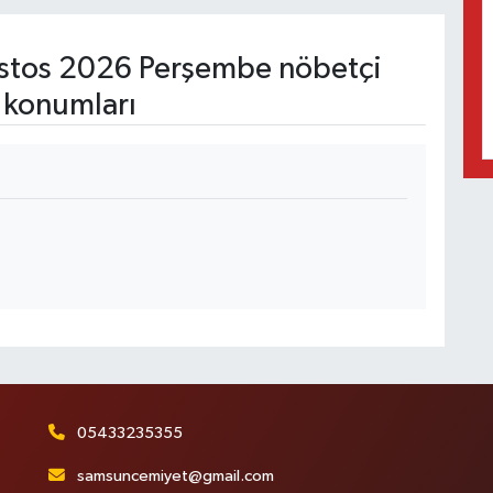
tos 2026 Perşembe nöbetçi
 konumları
05433235355
samsuncemiyet@gmail.com