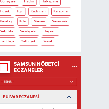
Güneysınır
Hadim
Halkapınar
Hüyük
Ilgın
Kadınhanı
Karapınar
Karatay
Kulu
Meram
Sarayönü
Selçuklu
Seydişehir
Taşkent
Tuzlukçu
Yalıhüyük
Yunak
SAMSUN NÖBETÇI
ECZANELER
BULVAR ECZANESİ