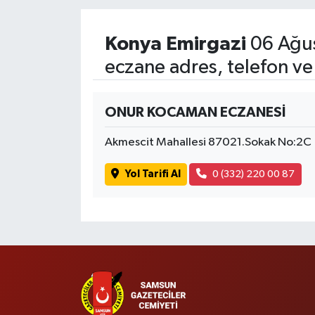
Konya Emirgazi
06 Ağus
eczane adres, telefon ve
ONUR KOCAMAN ECZANESİ
Akmescit Mahallesi 87021.Sokak No:2C
Yol Tarifi Al
0 (332) 220 00 87