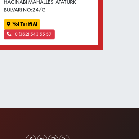
HACINABİ MAHALLESİ ATATÜRK
BULVARI NO:24/G
Yol Tarifi Al
0 (362) 543 55 57