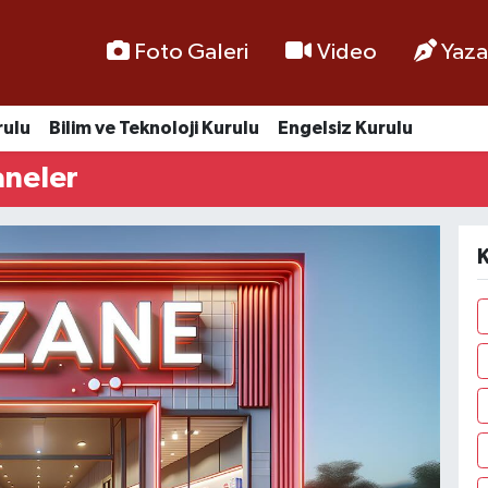
Foto Galeri
Video
Yaza
rulu
Bilim ve Teknoloji Kurulu
Engelsiz Kurulu
aneler