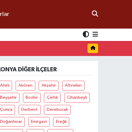
rlar
KONYA DIĞER İLÇELER
Ahırlı
Akören
Akşehir
Altınekin
Beyşehir
Bozkır
Çeltik
Cihanbeyli
Çumra
Derbent
Derebucak
Doğanhisar
Emirgazi
Ereğli