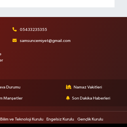
05433235355
samsuncemiyet@gmail.com
e
er
ava Durumu
Namaz Vakitleri
m Manşetler
Son Dakika Haberleri
Bilim ve Teknoloji Kurulu
Engelsiz Kurulu
Gençlik Kurulu