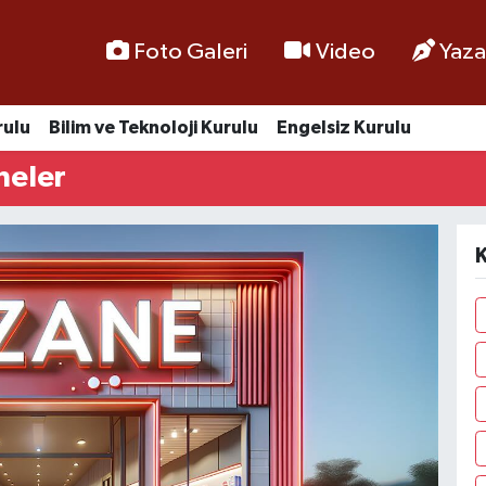
Foto Galeri
Video
Yaza
rulu
Bilim ve Teknoloji Kurulu
Engelsiz Kurulu
neler