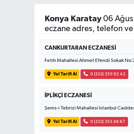
Konya Karatay
06 Ağus
eczane adres, telefon ve
CANKURTARAN ECZANESİ
Fetih Mahallesi Ahmet Efendi Sokak No:
Yol Tarifi Al
0 (332) 355 92 42
İPLİKÇİ ECZANESİ
Şems-i Tebrizi Mahallesi İstanbul Cadde
Yol Tarifi Al
0 (332) 353 48 87