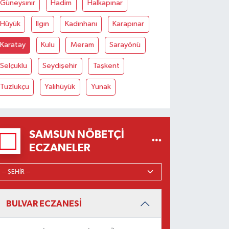
Güneysınır
Hadim
Halkapınar
Hüyük
Ilgın
Kadınhanı
Karapınar
Karatay
Kulu
Meram
Sarayönü
Selçuklu
Seydişehir
Taşkent
Tuzlukçu
Yalıhüyük
Yunak
SAMSUN NÖBETÇI
ECZANELER
BULVAR ECZANESİ