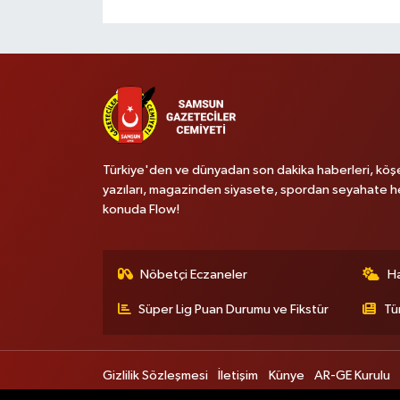
Türkiye'den ve dünyadan son dakika haberleri, köş
yazıları, magazinden siyasete, spordan seyahate h
konuda Flow!
Nöbetçi Eczaneler
H
Süper Lig Puan Durumu ve Fikstür
Tü
Gizlilik Sözleşmesi
İletişim
Künye
AR-GE Kurulu
Kadın Kurulu