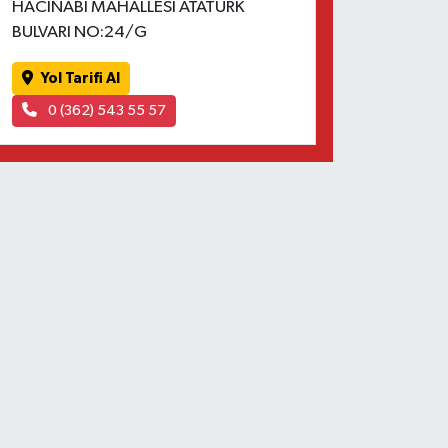
HACINABİ MAHALLESİ ATATÜRK
BULVARI NO:24/G
Yol Tarifi Al
0 (362) 543 55 57