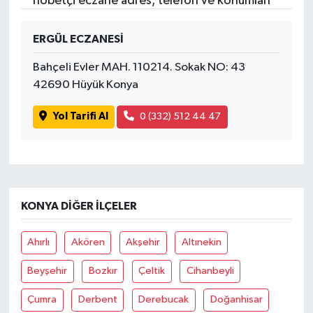
nöbetçi eczane adres, telefon ve konumları
ERGÜL ECZANESİ
Bahçeli Evler MAH. 110214. Sokak NO: 43
42690 Hüyük Konya
Yol Tarifi Al
0 (332) 512 44 47
KONYA DIĞER İLÇELER
Ahırlı
Akören
Akşehir
Altınekin
Beyşehir
Bozkır
Çeltik
Cihanbeyli
Çumra
Derbent
Derebucak
Doğanhisar