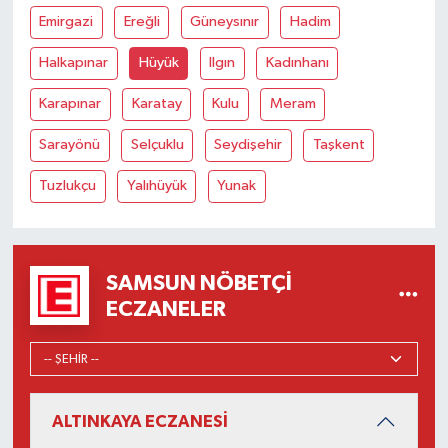
Emirgazi
Ereğli
Güneysınır
Hadim
Halkapınar
Hüyük
Ilgın
Kadınhanı
Karapınar
Karatay
Kulu
Meram
Sarayönü
Selçuklu
Seydişehir
Taşkent
Tuzlukçu
Yalıhüyük
Yunak
SAMSUN NÖBETÇI
ECZANELER
ALTINKAYA ECZANESİ