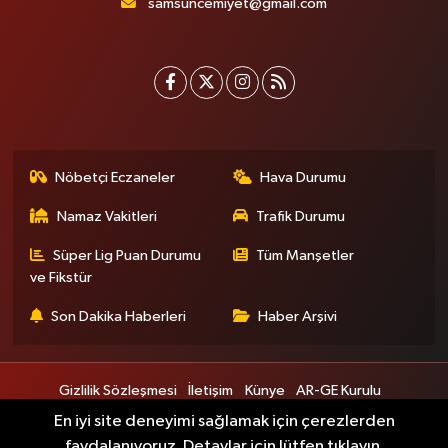
samsuncemiyet@gmail.com
Nöbetçi Eczaneler
Hava Durumu
Namaz Vakitleri
Trafik Durumu
Süper Lig Puan Durumu
Tüm Manşetler
ve Fikstür
Son Dakika Haberleri
Haber Arşivi
Gizlilik Sözleşmesi
İletişim
Künye
AR-GE Kurulu
Bilim ve Teknoloji Kurulu
Engelsiz Kurulu
Gençlik Kurulu
En iyi site deneyimi sağlamak için çerezlerden
Kadın Kurulu
faydalanıyoruz. Detaylar için lütfen tıklayın.