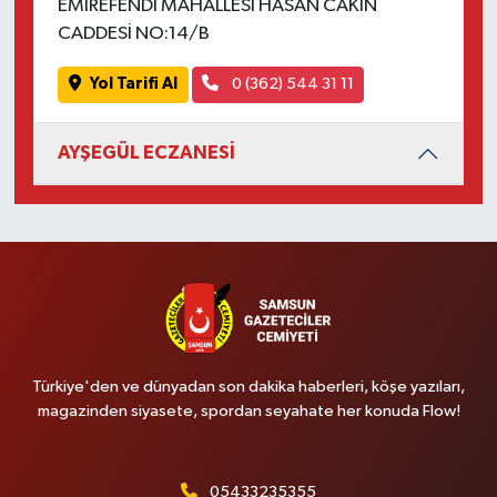
EMİREFENDİ MAHALLESİ HASAN CAKIN
CADDESİ NO:14/B
Yol Tarifi Al
0 (362) 544 31 11
AYŞEGÜL ECZANESİ
Türkiye'den ve dünyadan son dakika haberleri, köşe yazıları,
magazinden siyasete, spordan seyahate her konuda Flow!
05433235355