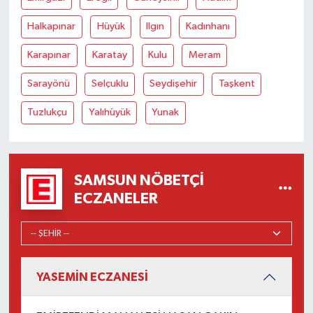
Halkapınar
Hüyük
Ilgın
Kadınhanı
Karapınar
Karatay
Kulu
Meram
Sarayönü
Selçuklu
Seydişehir
Taşkent
Tuzlukçu
Yalıhüyük
Yunak
SAMSUN NÖBETÇI
ECZANELER
YASEMİN ECZANESİ