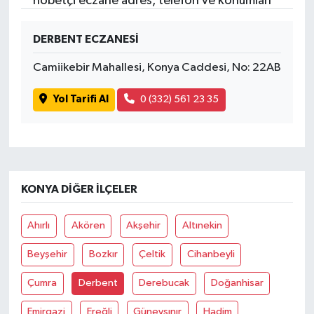
nöbetçi eczane adres, telefon ve konumları
DERBENT ECZANESİ
Camiikebir Mahallesi, Konya Caddesi, No: 22AB
Yol Tarifi Al
0 (332) 561 23 35
KONYA DIĞER İLÇELER
Ahırlı
Akören
Akşehir
Altınekin
Beyşehir
Bozkır
Çeltik
Cihanbeyli
Çumra
Derbent
Derebucak
Doğanhisar
Emirgazi
Ereğli
Güneysınır
Hadim