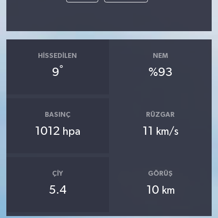
HISSEDILEN
NEM
°
9
%93
BASINÇ
RÜZGAR
1012
11
hpa
km/s
ÇIY
GÖRÜŞ
5.4
10
km