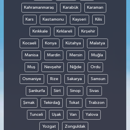
Kahramanmaraş
Karabük
Karaman
Kars
Kastamonu
Kayseri
Kilis
Kırıkkale
Kırklareli
Kırşehir
Kocaeli
Konya
Kütahya
Malatya
Manisa
Mardin
Mersin
Muğla
Muş
Nevşehir
Niğde
Ordu
Osmaniye
Rize
Sakarya
Samsun
Şanlıurfa
Siirt
Sinop
Sivas
Şırnak
Tekirdağ
Tokat
Trabzon
Tunceli
Uşak
Van
Yalova
Yozgat
Zonguldak