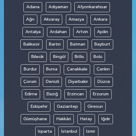
Adana
Adıyaman
Afyonkarahisar
Ağrı
Aksaray
Amasya
Ankara
Antalya
Ardahan
Artvin
Aydın
Balıkesir
Bartın
Batman
Bayburt
Bilecik
Bingöl
Bitlis
Bolu
Burdur
Bursa
Çanakkale
Çankırı
Çorum
Denizli
Diyarbakır
Düzce
Edirne
Elazığ
Erzincan
Erzurum
Eskişehir
Gaziantep
Giresun
Gümüşhane
Hakkâri
Hatay
Iğdır
Isparta
İstanbul
İzmir