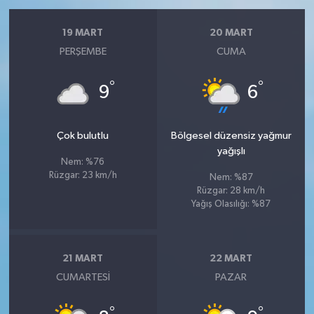
19 MART
20 MART
PERŞEMBE
CUMA
°
°
9
6
Çok bulutlu
Bölgesel düzensiz yağmur
yağışlı
Nem: %76
Rüzgar: 23 km/h
Nem: %87
Rüzgar: 28 km/h
Yağış Olasılığı: %87
21 MART
22 MART
CUMARTESI
PAZAR
°
°