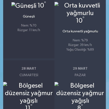
°
10
Güneşli
°
10
Nem: %70
Rüzgar: 11 km/h
Orta kuvvetli yağmurlu
Nem: %79
Rüzgar: 39 km/h
Yağış Olasılığı: %89
28 MART
29 MART
CUMARTESI
PAZAR
°
°
11
8