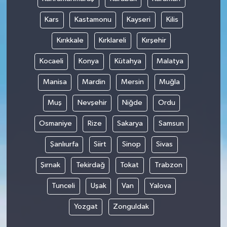
Kars
Kastamonu
Kayseri
Kilis
Kırıkkale
Kırklareli
Kırşehir
Kocaeli
Konya
Kütahya
Malatya
Manisa
Mardin
Mersin
Muğla
Muş
Nevşehir
Niğde
Ordu
Osmaniye
Rize
Sakarya
Samsun
Şanlıurfa
Siirt
Sinop
Sivas
Şırnak
Tekirdağ
Tokat
Trabzon
Tunceli
Uşak
Van
Yalova
Yozgat
Zonguldak