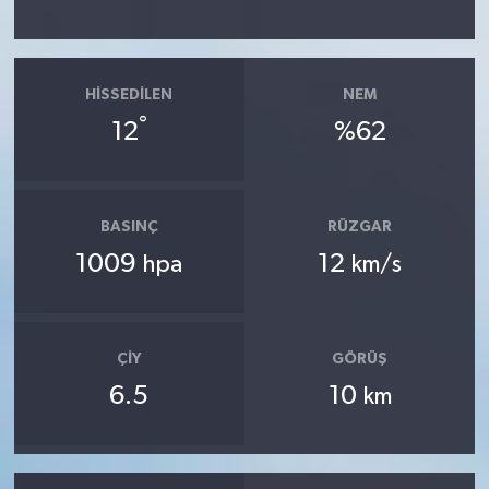
HISSEDILEN
NEM
°
12
%62
BASINÇ
RÜZGAR
1009
12
hpa
km/s
ÇIY
GÖRÜŞ
6.5
10
km