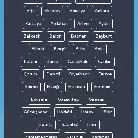
Ağrı
Aksaray
Amasya
Ankara
Antalya
Ardahan
Artvin
Aydın
Balıkesir
Bartın
Batman
Bayburt
Bilecik
Bingöl
Bitlis
Bolu
Burdur
Bursa
Çanakkale
Çankırı
Çorum
Denizli
Diyarbakır
Düzce
Edirne
Elazığ
Erzincan
Erzurum
Eskişehir
Gaziantep
Giresun
Gümüşhane
Hakkâri
Hatay
Iğdır
Isparta
İstanbul
İzmir
Kahramanmaraş
Karabük
Karaman