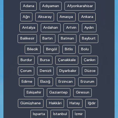
Adana
Adıyaman
Afyonkarahisar
Ağrı
Aksaray
Amasya
Ankara
Antalya
Ardahan
Artvin
Aydın
Balıkesir
Bartın
Batman
Bayburt
Bilecik
Bingöl
Bitlis
Bolu
Burdur
Bursa
Çanakkale
Çankırı
Çorum
Denizli
Diyarbakır
Düzce
Edirne
Elazığ
Erzincan
Erzurum
Eskişehir
Gaziantep
Giresun
Gümüşhane
Hakkâri
Hatay
Iğdır
Isparta
İstanbul
İzmir