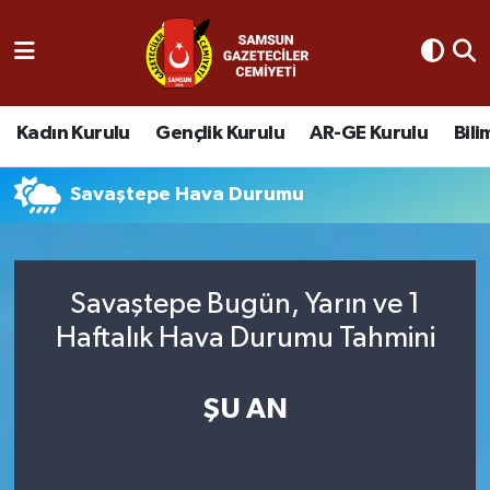
AR-GE Kurulu
Nöbetçi Eczaneler
Kadın Kurulu
Gençlik Kurulu
AR-GE Kurulu
Bili
Bilim ve Teknoloji Kurulu
Hava Durumu
Savaştepe Hava Durumu
Engelsiz Kurulu
Namaz Vakitleri
Gençlik Kurulu
Trafik Durumu
Savaştepe Bugün, Yarın ve 1
Kadın Kurulu
Süper Lig Puan Durumu ve Fikstür
Haftalık Hava Durumu Tahmini
Tüm Manşetler
ŞU AN
Son Dakika Haberleri
Haber Arşivi