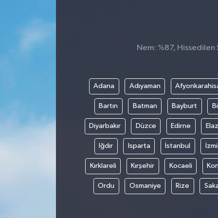
Nem: %87, Hissedilen S
Adana
Adıyaman
Afyonkarahis
Bartın
Batman
Bayburt
Bi
Diyarbakır
Düzce
Edirne
Elaz
Iğdır
Isparta
İstanbul
İzmi
Kırklareli
Kırşehir
Kocaeli
Ko
Ordu
Osmaniye
Rize
Sak