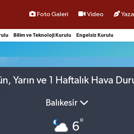
Foto Galeri
Video
Yaza
rulu
Bilim ve Teknoloji Kurulu
Engelsiz Kurulu
, Yarın ve 1 Haftalık Hava Du
Balıkesir
°
6