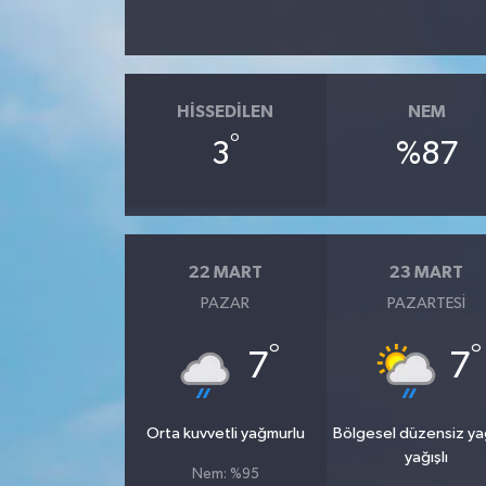
HISSEDILEN
NEM
°
3
%87
22 MART
23 MART
PAZAR
PAZARTESI
°
°
7
7
Orta kuvvetli yağmurlu
Bölgesel düzensiz y
yağışlı
Nem: %95