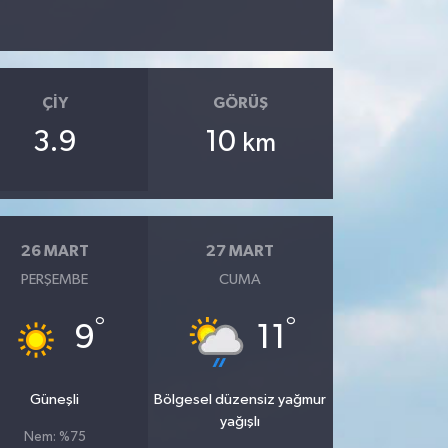
ÇIY
GÖRÜŞ
3.9
10
km
26 MART
27 MART
PERŞEMBE
CUMA
°
°
9
11
Güneşli
Bölgesel düzensiz yağmur
yağışlı
Nem: %75