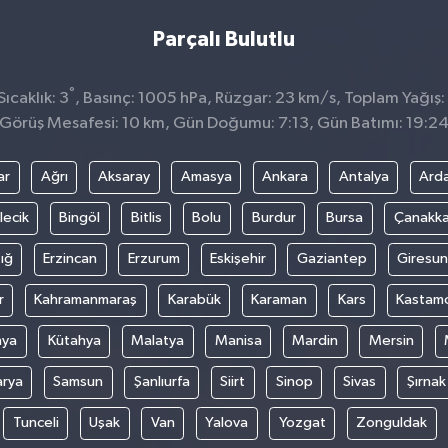
Parçalı Bulutlu
°
ıcaklık: 3
, Basınç: 1005 hPa, Rüzgar: 23 km/s, Toplam Yağış:
Görüş Mesafesi: 10 km, Gün Doğumu: 7:13, Gün Batımı: 19:2
ar
Ağrı
Aksaray
Amasya
Ankara
Antalya
Ard
lecik
Bingöl
Bitlis
Bolu
Burdur
Bursa
Çanakka
ığ
Erzincan
Erzurum
Eskişehir
Gaziantep
Giresun
r
Kahramanmaraş
Karabük
Karaman
Kars
Kastam
nya
Kütahya
Malatya
Manisa
Mardin
Mersin
arya
Samsun
Şanlıurfa
Siirt
Sinop
Sivas
Şırnak
Tunceli
Uşak
Van
Yalova
Yozgat
Zonguldak