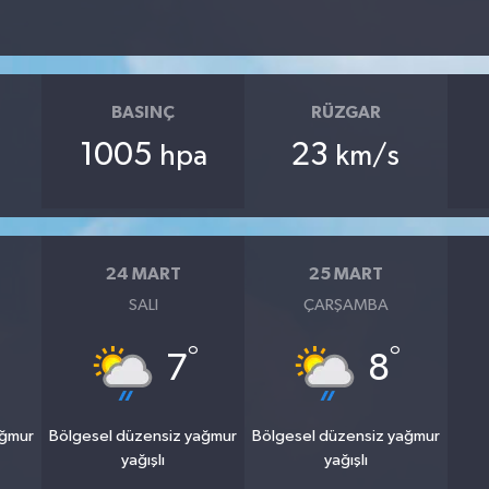
BASINÇ
RÜZGAR
1005
23
hpa
km/s
24 MART
25 MART
SALI
ÇARŞAMBA
°
°
7
8
ağmur
Bölgesel düzensiz yağmur
Bölgesel düzensiz yağmur
yağışlı
yağışlı