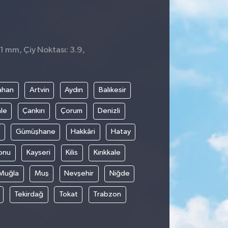
 1 mm, Çiy Noktası: 3.9,
4
ahan
Artvin
Aydın
Balıkesir
le
Çankırı
Çorum
Denizli
Gümüşhane
Hakkâri
Hatay
onu
Kayseri
Kilis
Kırıkkale
Muğla
Muş
Nevşehir
Niğde
Tekirdağ
Tokat
Trabzon