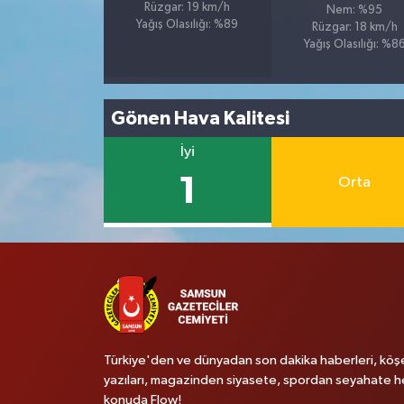
Rüzgar: 19 km/h
Nem: %95
Yağış Olasılığı: %89
Rüzgar: 18 km/h
Yağış Olasılığı: %8
Gönen Hava Kalitesi
İyi
1
Orta
Türkiye'den ve dünyadan son dakika haberleri, köş
yazıları, magazinden siyasete, spordan seyahate h
konuda Flow!