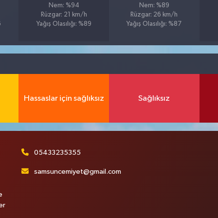
Nem: %94
Nem: %89
Rüzgar: 21 km/h
Rüzgar: 26 km/h
6
Yağış Olasılığı: %89
Yağış Olasılığı: %87
Hassaslar için sağlıksız
Sağlıksız
05433235355
samsuncemiyet@gmail.com
e
er