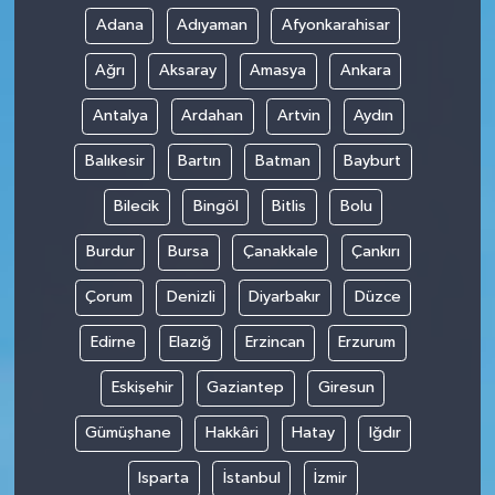
Adana
Adıyaman
Afyonkarahisar
Ağrı
Aksaray
Amasya
Ankara
Antalya
Ardahan
Artvin
Aydın
Balıkesir
Bartın
Batman
Bayburt
Bilecik
Bingöl
Bitlis
Bolu
Burdur
Bursa
Çanakkale
Çankırı
Çorum
Denizli
Diyarbakır
Düzce
Edirne
Elazığ
Erzincan
Erzurum
Eskişehir
Gaziantep
Giresun
Gümüşhane
Hakkâri
Hatay
Iğdır
Isparta
İstanbul
İzmir