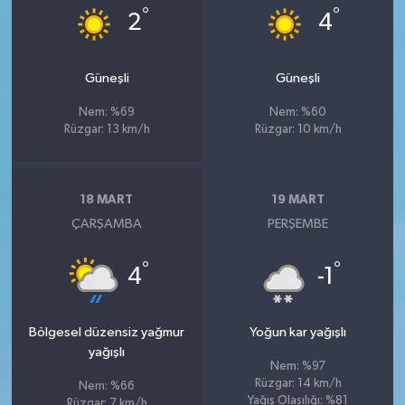
°
°
2
4
Güneşli
Güneşli
Nem: %69
Nem: %60
Rüzgar: 13 km/h
Rüzgar: 10 km/h
18 MART
19 MART
ÇARŞAMBA
PERŞEMBE
°
°
4
-1
Bölgesel düzensiz yağmur
Yoğun kar yağışlı
yağışlı
Nem: %97
Rüzgar: 14 km/h
Nem: %66
Yağış Olasılığı: %81
Rüzgar: 7 km/h