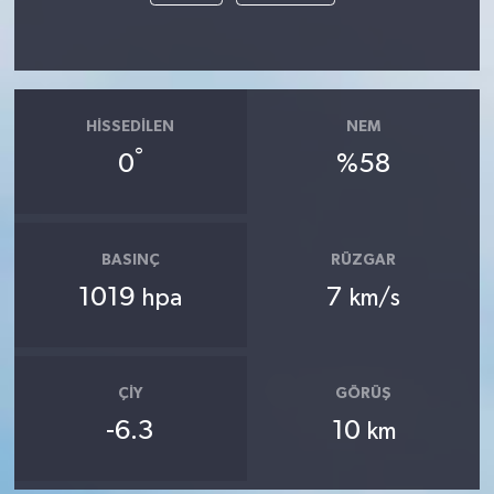
HISSEDILEN
NEM
°
0
%58
BASINÇ
RÜZGAR
1019
7
hpa
km/s
ÇIY
GÖRÜŞ
-6.3
10
km