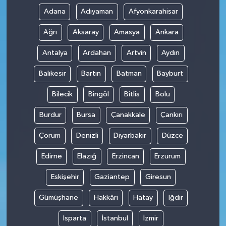
Adana
Adıyaman
Afyonkarahisar
Ağrı
Aksaray
Amasya
Ankara
Antalya
Ardahan
Artvin
Aydın
Balıkesir
Bartın
Batman
Bayburt
Bilecik
Bingöl
Bitlis
Bolu
Burdur
Bursa
Çanakkale
Çankırı
Çorum
Denizli
Diyarbakır
Düzce
Edirne
Elazığ
Erzincan
Erzurum
Eskişehir
Gaziantep
Giresun
Gümüşhane
Hakkâri
Hatay
Iğdır
Isparta
İstanbul
İzmir