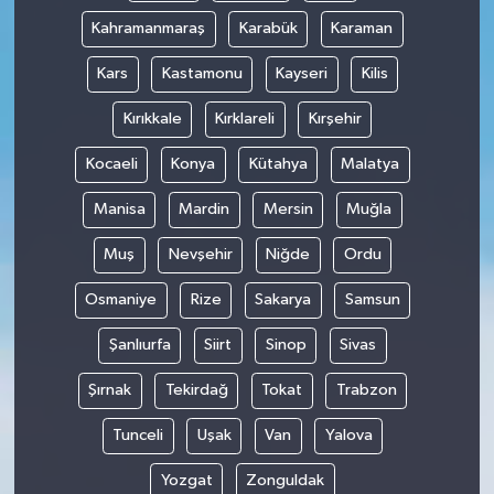
Kahramanmaraş
Karabük
Karaman
Kars
Kastamonu
Kayseri
Kilis
Kırıkkale
Kırklareli
Kırşehir
Kocaeli
Konya
Kütahya
Malatya
Manisa
Mardin
Mersin
Muğla
Muş
Nevşehir
Niğde
Ordu
Osmaniye
Rize
Sakarya
Samsun
Şanlıurfa
Siirt
Sinop
Sivas
Şırnak
Tekirdağ
Tokat
Trabzon
Tunceli
Uşak
Van
Yalova
Yozgat
Zonguldak