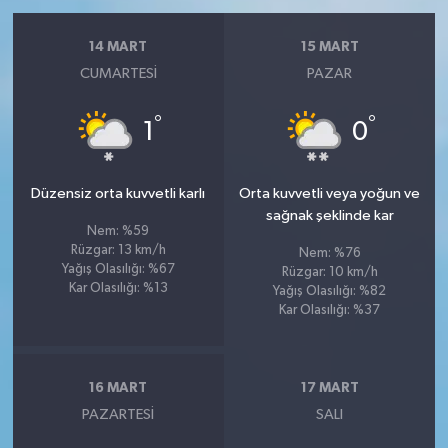
14 MART
15 MART
CUMARTESI
PAZAR
°
°
1
0
Düzensiz orta kuvvetli karlı
Orta kuvvetli veya yoğun ve
sağnak şeklinde kar
Nem: %59
Rüzgar: 13 km/h
Nem: %76
Yağış Olasılığı: %67
Rüzgar: 10 km/h
Kar Olasılığı: %13
Yağış Olasılığı: %82
Kar Olasılığı: %37
16 MART
17 MART
PAZARTESI
SALI