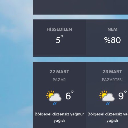
HISSEDILEN
NEM
°
5
%80
22 MART
23 MART
PAZAR
PAZARTESI
°
°
6
9
Bölgesel düzensiz yağmur
Bölgesel düzensiz y
yağışlı
yağışlı