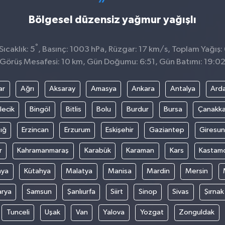
Bölgesel düzensiz yağmur yağışlı
°
ıcaklık: 5
, Basınç: 1003 hPa, Rüzgar: 17 km/s, Toplam Yağış:
Görüş Mesafesi: 10 km, Gün Doğumu: 6:51, Gün Batımı: 19:0
ar
Ağrı
Aksaray
Amasya
Ankara
Antalya
Ard
lecik
Bingöl
Bitlis
Bolu
Burdur
Bursa
Çanakka
ığ
Erzincan
Erzurum
Eskişehir
Gaziantep
Giresun
r
Kahramanmaraş
Karabük
Karaman
Kars
Kastam
nya
Kütahya
Malatya
Manisa
Mardin
Mersin
arya
Samsun
Şanlıurfa
Siirt
Sinop
Sivas
Şırnak
Tunceli
Uşak
Van
Yalova
Yozgat
Zonguldak