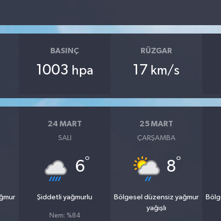
BASINÇ
RÜZGAR
1003
17
hpa
km/s
24 MART
25 MART
SALI
ÇARŞAMBA
°
°
6
8
ağmur
Şiddetli yağmurlu
Bölgesel düzensiz yağmur
Bölg
yağışlı
Nem: %84