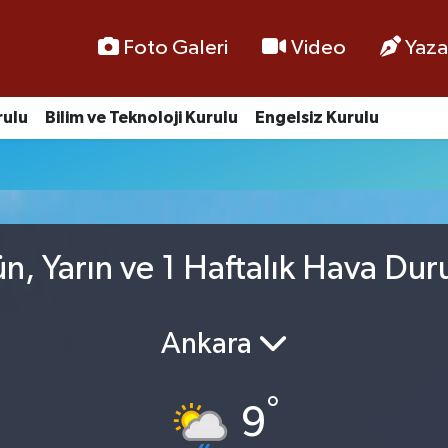
Foto Galeri
Video
Yaza
rulu
Bilim ve Teknoloji Kurulu
Engelsiz Kurulu
n, Yarın ve 1 Haftalık Hava Du
Ankara
°
9