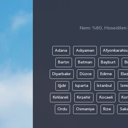
Nem: %80, Hissedilen S
Adana
Adıyaman
Afyonkarahis
Bartın
Batman
Bayburt
Bi
Diyarbakır
Düzce
Edirne
Elaz
Iğdır
Isparta
İstanbul
İzmi
Kırklareli
Kırşehir
Kocaeli
Ko
Ordu
Osmaniye
Rize
Sak