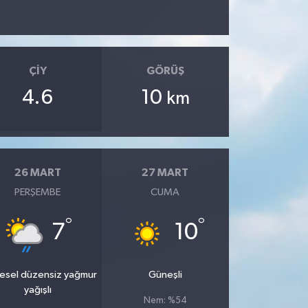
ÇIY
GÖRÜŞ
4.6
10
km
26 MART
27 MART
PERŞEMBE
CUMA
°
°
7
10
esel düzensiz yağmur
Güneşli
yağışlı
Nem: %54