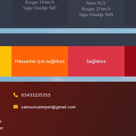
Rüzgar: 14 km/h
Nem: %72
Yağış Olasılığı: %81
Rüzgar: 21 km/h
4
Yağış Olasılığı: %89
Hassaslar için sağlıksız
Sağlıksız
05433235355
samsuncemiyet@gmail.com
e
er