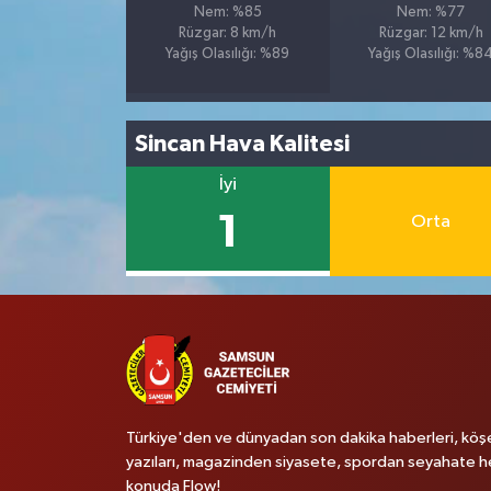
Nem: %85
Nem: %77
Rüzgar: 8 km/h
Rüzgar: 12 km/h
Yağış Olasılığı: %89
Yağış Olasılığı: %8
Sincan Hava Kalitesi
İyi
1
Orta
Türkiye'den ve dünyadan son dakika haberleri, köş
yazıları, magazinden siyasete, spordan seyahate h
konuda Flow!