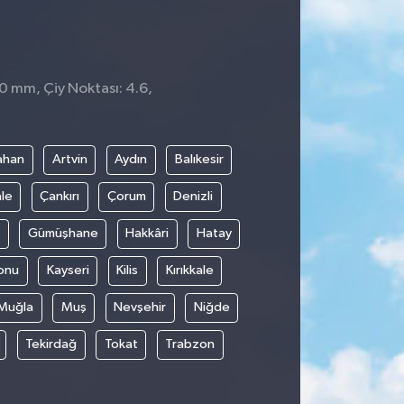
 0 mm, Çiy Noktası: 4.6,
2
ahan
Artvin
Aydın
Balıkesir
le
Çankırı
Çorum
Denizli
Gümüşhane
Hakkâri
Hatay
onu
Kayseri
Kilis
Kırıkkale
Muğla
Muş
Nevşehir
Niğde
Tekirdağ
Tokat
Trabzon