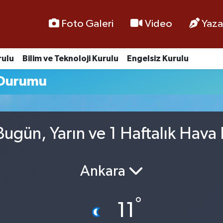
Foto Galeri
Video
Yaza
rulu
Bilim ve Teknoloji Kurulu
Engelsiz Kurulu
 Durumu
 Bugün, Yarın ve 1 Haftalık Hav
Ankara
°
11