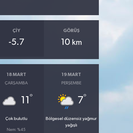
ÇIY
GÖRÜŞ
-5.7
10
km
18 MART
19 MART
ÇARŞAMBA
PERŞEMBE
°
°
11
7
Çok bulutlu
Bölgesel düzensiz yağmur
yağışlı
Nem: %45