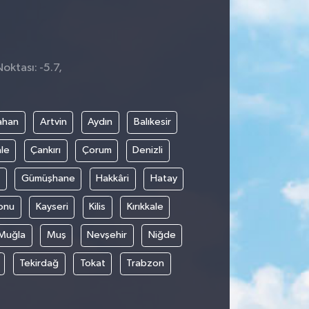
oktası: -5.7,
ahan
Artvin
Aydın
Balıkesir
le
Çankırı
Çorum
Denizli
Gümüşhane
Hakkâri
Hatay
onu
Kayseri
Kilis
Kırıkkale
Muğla
Muş
Nevşehir
Niğde
Tekirdağ
Tokat
Trabzon