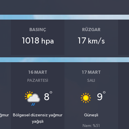
BASINÇ
RÜZGAR
1018
17
hpa
km/s
16 MART
17 MART
PAZARTESI
SALI
°
°
8
9
ağmur
Bölgesel düzensiz yağmur
Güneşli
yağışlı
Nem: %51