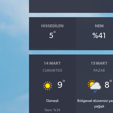
HISSEDILEN
NEM
°
5
%41
14 MART
15 MART
CUMARTESI
PAZAR
°
°
9
8
Güneşli
Bölgesel düzensiz y
yağışlı
Nem: %39