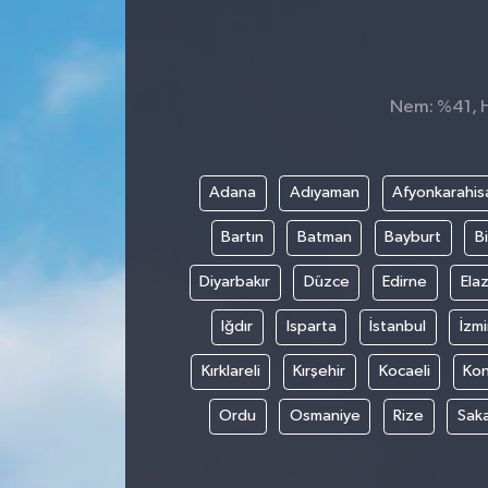
Nem: %41, Hi
Adana
Adıyaman
Afyonkarahis
Bartın
Batman
Bayburt
Bi
Diyarbakır
Düzce
Edirne
Elaz
Iğdır
Isparta
İstanbul
İzmi
Kırklareli
Kırşehir
Kocaeli
Ko
Ordu
Osmaniye
Rize
Sak