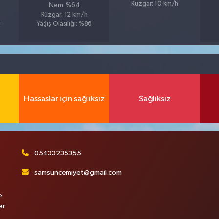
Rüzgar: 10 km/h
Nem: %64
Rüzgar: 12 km/h
9
Yağış Olasılığı: %86
Hassaslar için sağlıksız
Sağlıksız
05433235355
samsuncemiyet@gmail.com
e
er