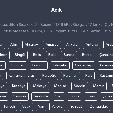
Açık
°
ssedilen Sıcaklık: 5
, Basınç: 1018 hPa, Rüzgar: 17 km/s, Çiy N
Görüş Mesafesi: 10 km, Gün Doğumu: 7:01, Gün Batımı: 18:51
ar
Ağrı
Aksaray
Amasya
Ankara
Antalya
Ard
lecik
Bingöl
Bitlis
Bolu
Burdur
Bursa
Çanakka
ığ
Erzincan
Erzurum
Eskişehir
Gaziantep
Giresun
r
Kahramanmaraş
Karabük
Karaman
Kars
Kastam
nya
Kütahya
Malatya
Manisa
Mardin
Mersin
arya
Samsun
Şanlıurfa
Siirt
Sinop
Sivas
Şırnak
Tunceli
Uşak
Van
Yalova
Yozgat
Zonguldak