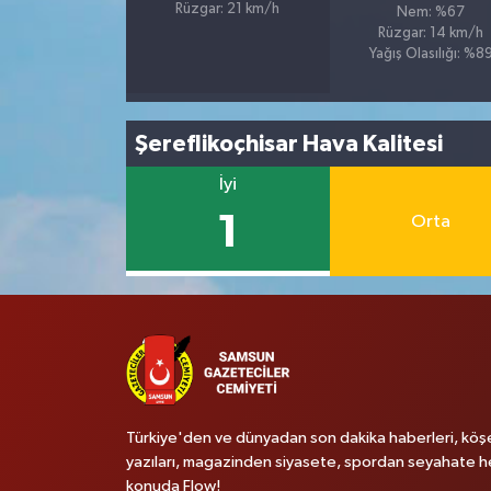
Rüzgar: 21 km/h
Nem: %67
Rüzgar: 14 km/h
Yağış Olasılığı: %8
Şereflikoçhisar Hava Kalitesi
İyi
1
Orta
Türkiye'den ve dünyadan son dakika haberleri, köş
yazıları, magazinden siyasete, spordan seyahate h
konuda Flow!