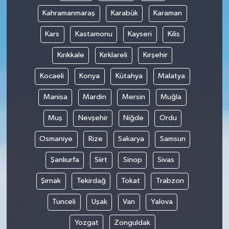
Kahramanmaraş
Karabük
Karaman
Kars
Kastamonu
Kayseri
Kilis
Kırıkkale
Kırklareli
Kırşehir
Kocaeli
Konya
Kütahya
Malatya
Manisa
Mardin
Mersin
Muğla
Muş
Nevşehir
Niğde
Ordu
Osmaniye
Rize
Sakarya
Samsun
Şanlıurfa
Siirt
Sinop
Sivas
Şırnak
Tekirdağ
Tokat
Trabzon
Tunceli
Uşak
Van
Yalova
Yozgat
Zonguldak