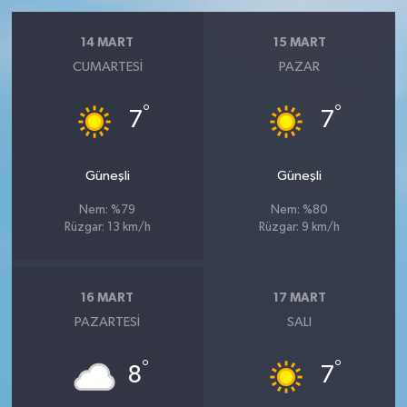
14 MART
15 MART
CUMARTESI
PAZAR
°
°
7
7
Güneşli
Güneşli
Nem: %79
Nem: %80
Rüzgar: 13 km/h
Rüzgar: 9 km/h
16 MART
17 MART
PAZARTESI
SALI
°
°
8
7