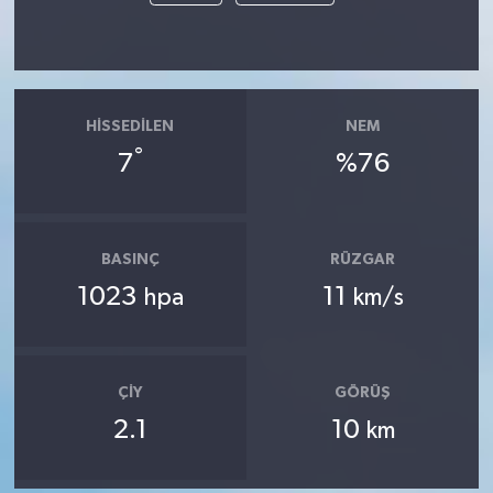
HISSEDILEN
NEM
°
7
%76
BASINÇ
RÜZGAR
1023
11
hpa
km/s
ÇIY
GÖRÜŞ
2.1
10
km