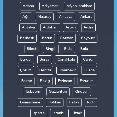
Adana
Adıyaman
Afyonkarahisar
Ağrı
Aksaray
Amasya
Ankara
Antalya
Ardahan
Artvin
Aydın
Balıkesir
Bartın
Batman
Bayburt
Bilecik
Bingöl
Bitlis
Bolu
Burdur
Bursa
Çanakkale
Çankırı
Çorum
Denizli
Diyarbakır
Düzce
Edirne
Elazığ
Erzincan
Erzurum
Eskişehir
Gaziantep
Giresun
Gümüşhane
Hakkâri
Hatay
Iğdır
Isparta
İstanbul
İzmir