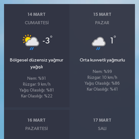
14 MART
15 MART
CUMARTESI
PAZAR
°
°
-3
1
Bölgesel düzensiz yağmur
Orta kuvvetli yağmurlu
yağışlı
Nem: %99
Rüzgar: 10 km/h
Nem: %91
Yağış Olasılığı: %86
Rüzgar: 9 km/h
Kar Olasılığı: %41
Yağış Olasılığı: %81
Kar Olasılığı: %22
16 MART
17 MART
PAZARTESI
SALI