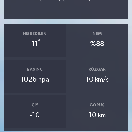
HISSEDILEN
NEM
°
-11
%88
BASINÇ
RÜZGAR
1026
10
hpa
km/s
ÇIY
GÖRÜŞ
-10
10
km