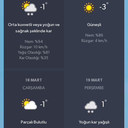
°
°
-1
-3
Orta kuvvetli veya yoğun ve
Güneşli
sağnak şeklinde kar
Nem: %86
Rüzgar: 4 km/h
Nem: %94
Rüzgar: 10 km/h
Yağış Olasılığı: %81
Kar Olasılığı: %35
18 MART
19 MART
ÇARŞAMBA
PERŞEMBE
°
°
-1
1
Parçalı Bulutlu
Yoğun kar yağışlı