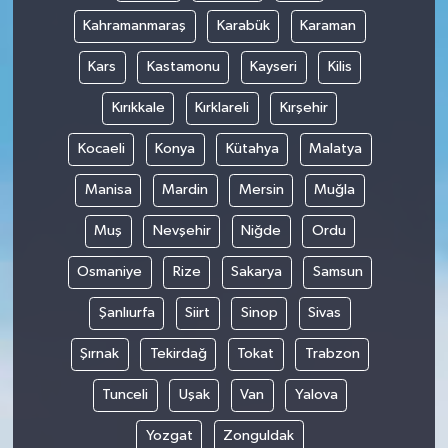
Kahramanmaraş
Karabük
Karaman
Kars
Kastamonu
Kayseri
Kilis
Kırıkkale
Kırklareli
Kırşehir
Kocaeli
Konya
Kütahya
Malatya
Manisa
Mardin
Mersin
Muğla
Muş
Nevşehir
Niğde
Ordu
Osmaniye
Rize
Sakarya
Samsun
Şanlıurfa
Siirt
Sinop
Sivas
Şırnak
Tekirdağ
Tokat
Trabzon
Tunceli
Uşak
Van
Yalova
Yozgat
Zonguldak