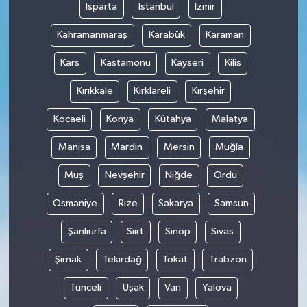
Isparta
İstanbul
İzmir
Kahramanmaraş
Karabük
Karaman
Kars
Kastamonu
Kayseri
Kilis
Kırıkkale
Kırklareli
Kırşehir
Kocaeli
Konya
Kütahya
Malatya
Manisa
Mardin
Mersin
Muğla
Muş
Nevşehir
Niğde
Ordu
Osmaniye
Rize
Sakarya
Samsun
Şanlıurfa
Siirt
Sinop
Sivas
Şırnak
Tekirdağ
Tokat
Trabzon
Tunceli
Uşak
Van
Yalova