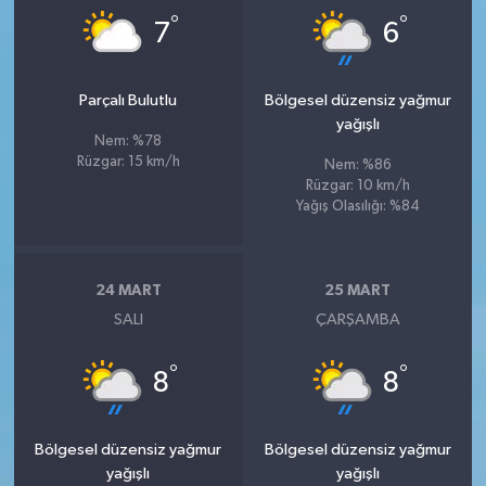
°
°
7
6
Parçalı Bulutlu
Bölgesel düzensiz yağmur
yağışlı
Nem: %78
Rüzgar: 15 km/h
Nem: %86
Rüzgar: 10 km/h
Yağış Olasılığı: %84
24 MART
25 MART
SALI
ÇARŞAMBA
°
°
8
8
Bölgesel düzensiz yağmur
Bölgesel düzensiz yağmur
yağışlı
yağışlı