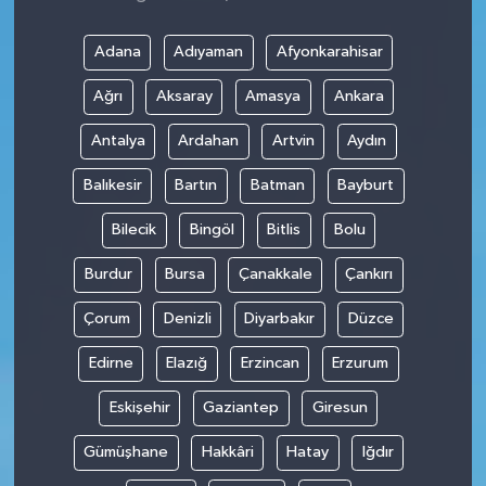
Adana
Adıyaman
Afyonkarahisar
Ağrı
Aksaray
Amasya
Ankara
Antalya
Ardahan
Artvin
Aydın
Balıkesir
Bartın
Batman
Bayburt
Bilecik
Bingöl
Bitlis
Bolu
Burdur
Bursa
Çanakkale
Çankırı
Çorum
Denizli
Diyarbakır
Düzce
Edirne
Elazığ
Erzincan
Erzurum
Eskişehir
Gaziantep
Giresun
Gümüşhane
Hakkâri
Hatay
Iğdır