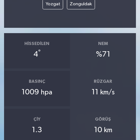
Yozgat
Zonguldak
HISSEDILEN
NEM
°
4
%71
BASINÇ
RÜZGAR
1009
11
hpa
km/s
ÇIY
GÖRÜŞ
1.3
10
km