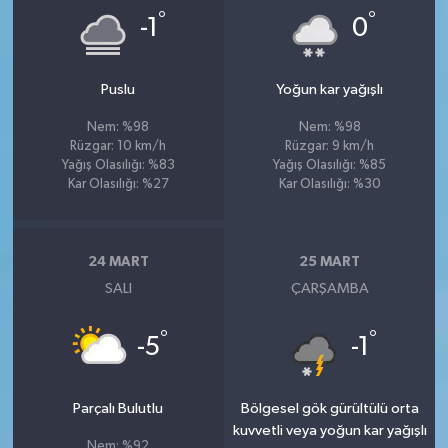
°
°
-1
0
Puslu
Yoğun kar yağışlı
Nem: %98
Nem: %98
Rüzgar: 10 km/h
Rüzgar: 9 km/h
Yağış Olasılığı: %83
Yağış Olasılığı: %85
Kar Olasılığı: %27
Kar Olasılığı: %30
24 MART
25 MART
SALI
ÇARŞAMBA
°
°
-5
-1
Parçalı Bulutlu
Bölgesel gök gürültülü orta
kuvvetli veya yoğun kar yağışlı
Nem: %92