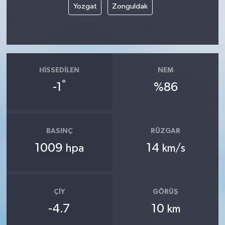
Yozgat
Zonguldak
HISSEDILEN
NEM
°
-1
%86
BASINÇ
RÜZGAR
1009
14
hpa
km/s
ÇIY
GÖRÜŞ
-4.7
10
km