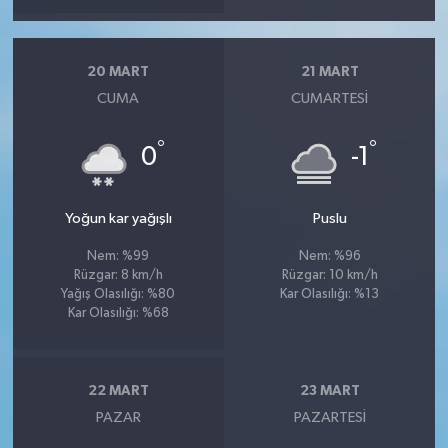
20 MART
21 MART
CUMA
CUMARTESI
°
°
0
-1
Yoğun kar yağışlı
Puslu
Nem: %99
Nem: %96
Rüzgar: 8 km/h
Rüzgar: 10 km/h
Yağış Olasılığı: %80
Kar Olasılığı: %13
Kar Olasılığı: %68
22 MART
23 MART
PAZAR
PAZARTESI