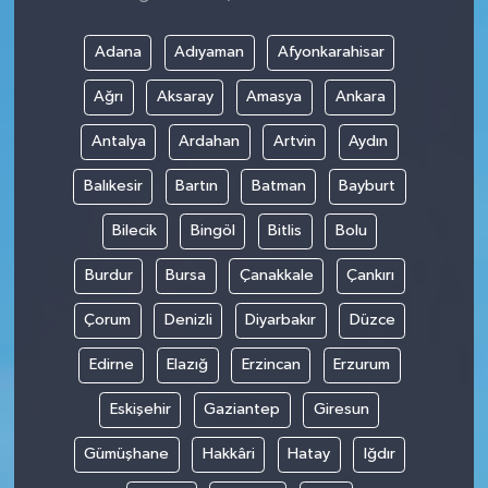
Adana
Adıyaman
Afyonkarahisar
Ağrı
Aksaray
Amasya
Ankara
Antalya
Ardahan
Artvin
Aydın
Balıkesir
Bartın
Batman
Bayburt
Bilecik
Bingöl
Bitlis
Bolu
Burdur
Bursa
Çanakkale
Çankırı
Çorum
Denizli
Diyarbakır
Düzce
Edirne
Elazığ
Erzincan
Erzurum
Eskişehir
Gaziantep
Giresun
Gümüşhane
Hakkâri
Hatay
Iğdır