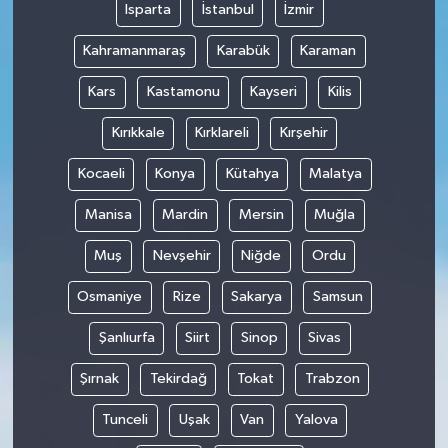
Isparta
İstanbul
İzmir
Kahramanmaraş
Karabük
Karaman
Kars
Kastamonu
Kayseri
Kilis
Kırıkkale
Kırklareli
Kırşehir
Kocaeli
Konya
Kütahya
Malatya
Manisa
Mardin
Mersin
Muğla
Muş
Nevşehir
Niğde
Ordu
Osmaniye
Rize
Sakarya
Samsun
Şanlıurfa
Siirt
Sinop
Sivas
Şırnak
Tekirdağ
Tokat
Trabzon
Tunceli
Uşak
Van
Yalova