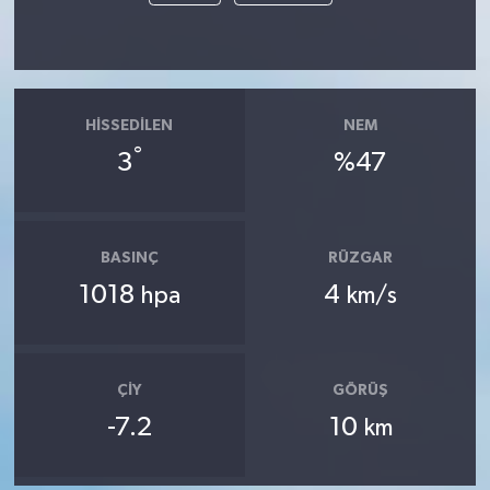
HISSEDILEN
NEM
°
3
%47
BASINÇ
RÜZGAR
1018
4
hpa
km/s
ÇIY
GÖRÜŞ
-7.2
10
km