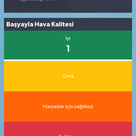
Başyayla Hava Kalitesi
İyi
1
Orta
Hassaslar için sağlıksız