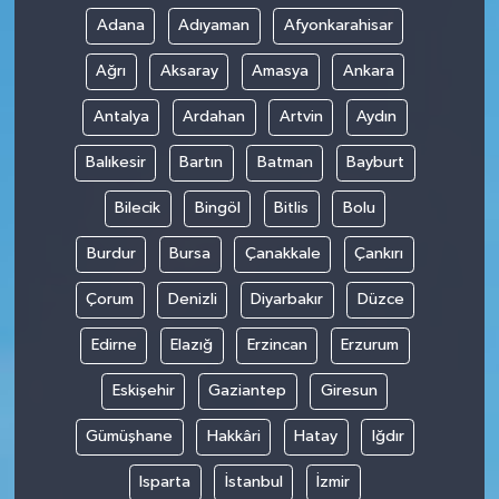
Adana
Adıyaman
Afyonkarahisar
Ağrı
Aksaray
Amasya
Ankara
Antalya
Ardahan
Artvin
Aydın
Balıkesir
Bartın
Batman
Bayburt
Bilecik
Bingöl
Bitlis
Bolu
Burdur
Bursa
Çanakkale
Çankırı
Çorum
Denizli
Diyarbakır
Düzce
Edirne
Elazığ
Erzincan
Erzurum
Eskişehir
Gaziantep
Giresun
Gümüşhane
Hakkâri
Hatay
Iğdır
Isparta
İstanbul
İzmir