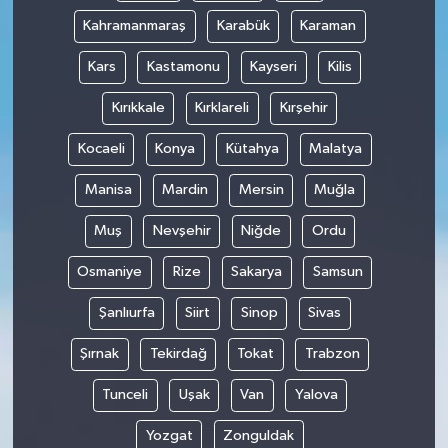
Kahramanmaraş
Karabük
Karaman
Kars
Kastamonu
Kayseri
Kilis
Kırıkkale
Kırklareli
Kırşehir
Kocaeli
Konya
Kütahya
Malatya
Manisa
Mardin
Mersin
Muğla
Muş
Nevşehir
Niğde
Ordu
Osmaniye
Rize
Sakarya
Samsun
Şanlıurfa
Siirt
Sinop
Sivas
Şırnak
Tekirdağ
Tokat
Trabzon
Tunceli
Uşak
Van
Yalova
Yozgat
Zonguldak