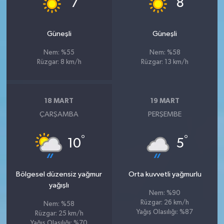
7
8
Güneşli
Güneşli
Nem: %55
Nem: %58
Rüzgar: 8 km/h
Rüzgar: 13 km/h
18 MART
19 MART
ÇARŞAMBA
PERŞEMBE
°
°
10
5
Bölgesel düzensiz yağmur
Orta kuvvetli yağmurlu
yağışlı
Nem: %90
Rüzgar: 26 km/h
Nem: %58
Yağış Olasılığı: %87
Rüzgar: 25 km/h
Yağış Olasılığı: %70