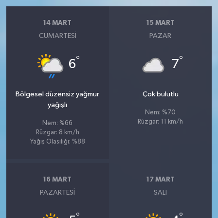
14 MART
15 MART
CUMARTESI
PAZAR
°
°
6
7
Bölgesel düzensiz yağmur
Çok bulutlu
yağışlı
Nem: %70
Rüzgar: 11 km/h
Nem: %66
Rüzgar: 8 km/h
Yağış Olasılığı: %88
16 MART
17 MART
PAZARTESI
SALI
°
°