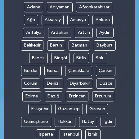
Adana
Adıyaman
Afyonkarahisar
Ağrı
Aksaray
Amasya
Ankara
Antalya
Ardahan
Artvin
Aydın
Balıkesir
Bartın
Batman
Bayburt
Bilecik
Bingöl
Bitlis
Bolu
Burdur
Bursa
Çanakkale
Çankırı
Çorum
Denizli
Diyarbakır
Düzce
Edirne
Elazığ
Erzincan
Erzurum
Eskişehir
Gaziantep
Giresun
Gümüşhane
Hakkâri
Hatay
Iğdır
Isparta
İstanbul
İzmir