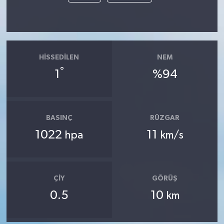
HISSEDILEN
NEM
°
1
%94
BASINÇ
RÜZGAR
1022
11
hpa
km/s
ÇIY
GÖRÜŞ
0.5
10
km