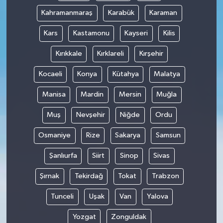
Kahramanmaraş
Karabük
Karaman
Kars
Kastamonu
Kayseri
Kilis
Kırıkkale
Kırklareli
Kırşehir
Kocaeli
Konya
Kütahya
Malatya
Manisa
Mardin
Mersin
Muğla
Muş
Nevşehir
Niğde
Ordu
Osmaniye
Rize
Sakarya
Samsun
Şanlıurfa
Siirt
Sinop
Sivas
Şırnak
Tekirdağ
Tokat
Trabzon
Tunceli
Uşak
Van
Yalova
Yozgat
Zonguldak