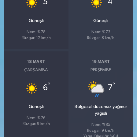
5
4
Güneşli
Güneşli
Nem: %78
Nem: %73
Rüzgar: 12 km/h
Rüzgar: 8 km/h
18 MART
19 MART
ÇARŞAMBA
PERŞEMBE
°
°
6
7
Güneşli
Bölgesel düzensiz yağmur
yağışlı
Nem: %76
Rüzgar: 9 km/h
Nem: %85
Rüzgar: 9 km/h
Yağış Olasılığı: %84