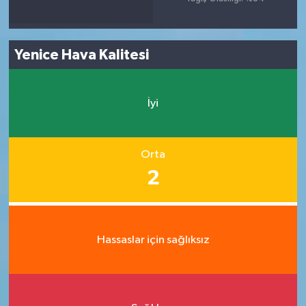
Yenice Hava Kalitesi
İyi
Orta
2
Hassaslar için sağlıksız