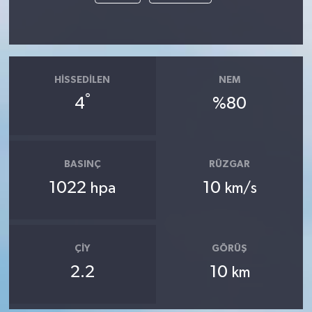
HISSEDILEN
NEM
°
4
%80
BASINÇ
RÜZGAR
1022
10
hpa
km/s
ÇIY
GÖRÜŞ
2.2
10
km