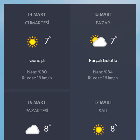
14 MART
15 MART
CUMARTESI
PAZAR
°
°
7
7
Güneşli
Parçalı Bulutlu
Nem: %80
Nem: %84
Rüzgar: 19 km/h
Rüzgar: 16 km/h
16 MART
17 MART
PAZARTESI
SALI
°
°
8
8