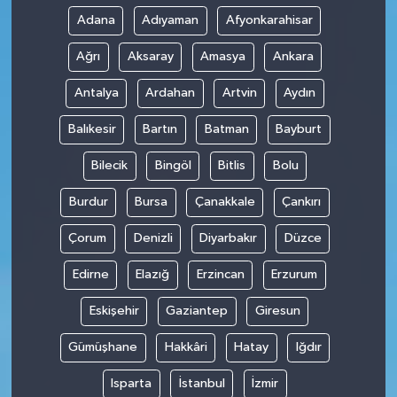
Adana
Adıyaman
Afyonkarahisar
Ağrı
Aksaray
Amasya
Ankara
Antalya
Ardahan
Artvin
Aydın
Balıkesir
Bartın
Batman
Bayburt
Bilecik
Bingöl
Bitlis
Bolu
Burdur
Bursa
Çanakkale
Çankırı
Çorum
Denizli
Diyarbakır
Düzce
Edirne
Elazığ
Erzincan
Erzurum
Eskişehir
Gaziantep
Giresun
Gümüşhane
Hakkâri
Hatay
Iğdır
Isparta
İstanbul
İzmir