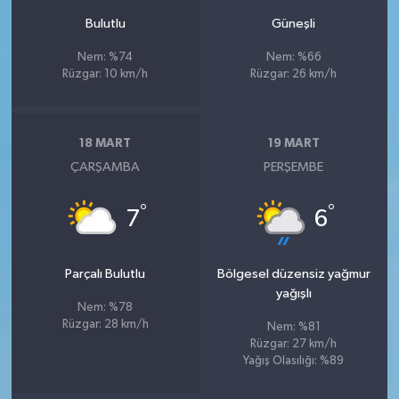
Bulutlu
Güneşli
Nem: %74
Nem: %66
Rüzgar: 10 km/h
Rüzgar: 26 km/h
18 MART
19 MART
ÇARŞAMBA
PERŞEMBE
°
°
7
6
Parçalı Bulutlu
Bölgesel düzensiz yağmur
yağışlı
Nem: %78
Rüzgar: 28 km/h
Nem: %81
Rüzgar: 27 km/h
Yağış Olasılığı: %89