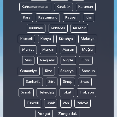
Kahramanmaraş
Karabük
Karaman
Kars
Kastamonu
Kayseri
Kilis
Kırıkkale
Kırklareli
Kırşehir
Kocaeli
Konya
Kütahya
Malatya
Manisa
Mardin
Mersin
Muğla
Muş
Nevşehir
Niğde
Ordu
Osmaniye
Rize
Sakarya
Samsun
Şanlıurfa
Siirt
Sinop
Sivas
Şırnak
Tekirdağ
Tokat
Trabzon
Tunceli
Uşak
Van
Yalova
Yozgat
Zonguldak