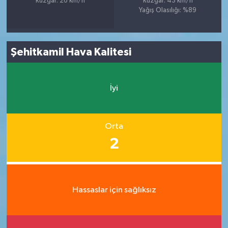
Rüzgar: 26 km/h
Rüzgar: 43 km/h
Yağış Olasılığı: %89
Şehitkamil Hava Kalitesi
İyi
Orta
2
Hassaslar için sağlıksız