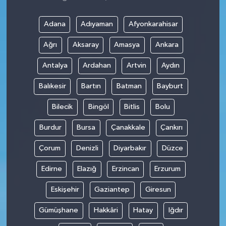
Adana
Adıyaman
Afyonkarahisar
Ağrı
Aksaray
Amasya
Ankara
Antalya
Ardahan
Artvin
Aydın
Balıkesir
Bartın
Batman
Bayburt
Bilecik
Bingöl
Bitlis
Bolu
Burdur
Bursa
Çanakkale
Çankırı
Çorum
Denizli
Diyarbakır
Düzce
Edirne
Elazığ
Erzincan
Erzurum
Eskişehir
Gaziantep
Giresun
Gümüşhane
Hakkâri
Hatay
Iğdır