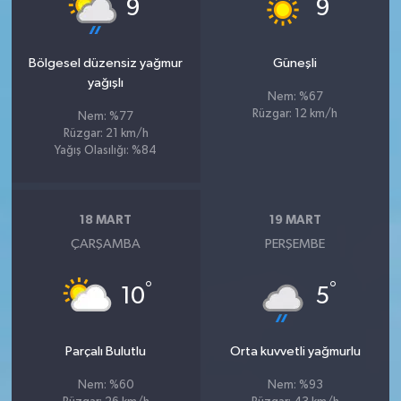
°
°
9
9
Bölgesel düzensiz yağmur
Güneşli
yağışlı
Nem: %67
Rüzgar: 12 km/h
Nem: %77
Rüzgar: 21 km/h
Yağış Olasılığı: %84
18 MART
19 MART
ÇARŞAMBA
PERŞEMBE
°
°
10
5
Parçalı Bulutlu
Orta kuvvetli yağmurlu
Nem: %60
Nem: %93