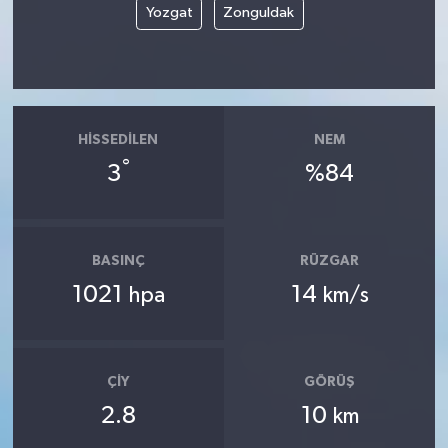
Yozgat
Zonguldak
HISSEDILEN
NEM
°
3
%84
BASINÇ
RÜZGAR
1021
14
hpa
km/s
ÇIY
GÖRÜŞ
2.8
10
km