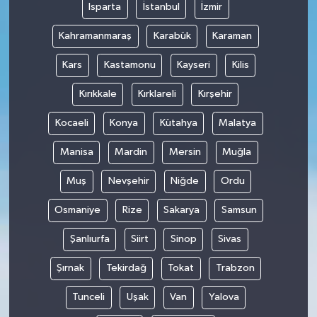
Isparta
İstanbul
İzmir
Kahramanmaraş
Karabük
Karaman
Kars
Kastamonu
Kayseri
Kilis
Kırıkkale
Kırklareli
Kırşehir
Kocaeli
Konya
Kütahya
Malatya
Manisa
Mardin
Mersin
Muğla
Muş
Nevşehir
Niğde
Ordu
Osmaniye
Rize
Sakarya
Samsun
Şanlıurfa
Siirt
Sinop
Sivas
Şırnak
Tekirdağ
Tokat
Trabzon
Tunceli
Uşak
Van
Yalova