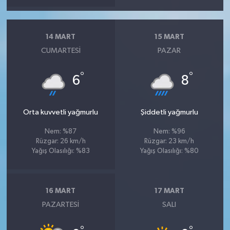
14 MART
15 MART
CUMARTESI
PAZAR
°
°
6
8
Orta kuvvetli yağmurlu
Şiddetli yağmurlu
Nem: %87
Nem: %96
Rüzgar: 26 km/h
Rüzgar: 23 km/h
Yağış Olasılığı: %83
Yağış Olasılığı: %80
16 MART
17 MART
PAZARTESI
SALI