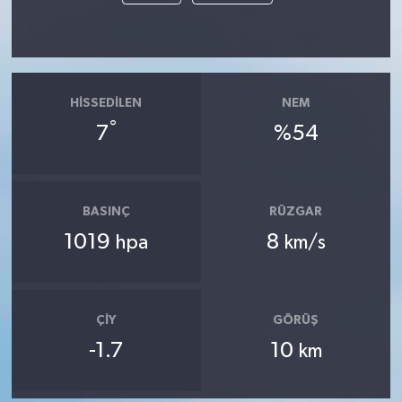
HISSEDILEN
NEM
°
7
%54
BASINÇ
RÜZGAR
1019
8
hpa
km/s
ÇIY
GÖRÜŞ
-1.7
10
km