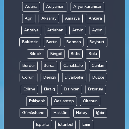
Adana
Adıyaman
Afyonkarahisar
Ağrı
Aksaray
Amasya
Ankara
Antalya
Ardahan
Artvin
Aydın
Balıkesir
Bartın
Batman
Bayburt
Bilecik
Bingöl
Bitlis
Bolu
Burdur
Bursa
Çanakkale
Çankırı
Çorum
Denizli
Diyarbakır
Düzce
Edirne
Elazığ
Erzincan
Erzurum
Eskişehir
Gaziantep
Giresun
Gümüşhane
Hakkâri
Hatay
Iğdır
Isparta
İstanbul
İzmir