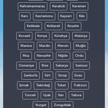
Kahramanmaraş
Karabük
Karaman
Kars
Kastamonu
Kayseri
Kilis
Kırıkkale
Kırklareli
Kırşehir
Kocaeli
Konya
Kütahya
Malatya
Manisa
Mardin
Mersin
Muğla
Muş
Nevşehir
Niğde
Ordu
Osmaniye
Rize
Sakarya
Samsun
Şanlıurfa
Siirt
Sinop
Sivas
Şırnak
Tekirdağ
Tokat
Trabzon
Tunceli
Uşak
Van
Yalova
Yozgat
Zonguldak