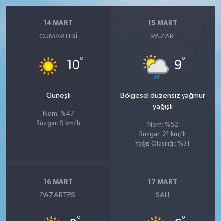
14 MART
15 MART
CUMARTESI
PAZAR
°
°
10
9
Güneşli
Bölgesel düzensiz yağmur
yağışlı
Nem: %47
Rüzgar: 9 km/h
Nem: %52
Rüzgar: 21 km/h
Yağış Olasılığı: %81
16 MART
17 MART
PAZARTESI
SALI
°
°