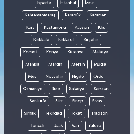
Isparta
İstanbul
İzmir
Kahramanmaraş
Karabük
Karaman
Kars
Kastamonu
Kayseri
Kilis
Kırıkkale
Kırklareli
Kırşehir
Kocaeli
Konya
Kütahya
Malatya
Manisa
Mardin
Mersin
Muğla
Muş
Nevşehir
Niğde
Ordu
Osmaniye
Rize
Sakarya
Samsun
Şanlıurfa
Siirt
Sinop
Sivas
Şırnak
Tekirdağ
Tokat
Trabzon
Tunceli
Uşak
Van
Yalova