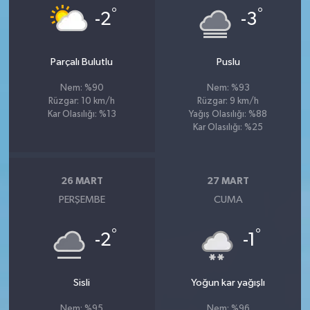
°
°
-2
-3
Parçalı Bulutlu
Puslu
Nem: %90
Nem: %93
Rüzgar: 10 km/h
Rüzgar: 9 km/h
Kar Olasılığı: %13
Yağış Olasılığı: %88
Kar Olasılığı: %25
26 MART
27 MART
PERŞEMBE
CUMA
°
°
-2
-1
Sisli
Yoğun kar yağışlı
Nem: %95
Nem: %96