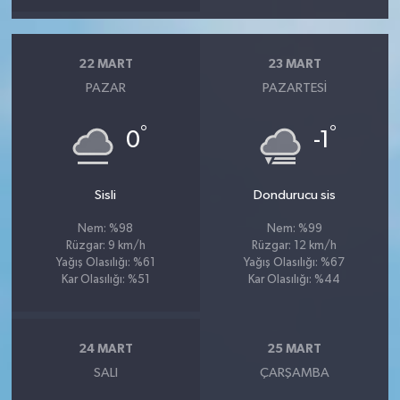
22 MART
23 MART
PAZAR
PAZARTESI
°
°
0
-1
Sisli
Dondurucu sis
Nem: %98
Nem: %99
Rüzgar: 9 km/h
Rüzgar: 12 km/h
Yağış Olasılığı: %61
Yağış Olasılığı: %67
Kar Olasılığı: %51
Kar Olasılığı: %44
24 MART
25 MART
SALI
ÇARŞAMBA