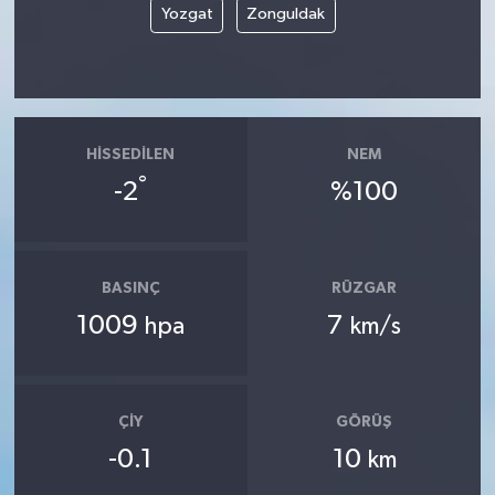
Yozgat
Zonguldak
HISSEDILEN
NEM
°
-2
%100
BASINÇ
RÜZGAR
1009
7
hpa
km/s
ÇIY
GÖRÜŞ
-0.1
10
km