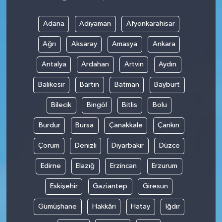
Adana
Adıyaman
Afyonkarahisar
Ağrı
Aksaray
Amasya
Ankara
Antalya
Ardahan
Artvin
Aydın
Balıkesir
Bartın
Batman
Bayburt
Bilecik
Bingöl
Bitlis
Bolu
Burdur
Bursa
Çanakkale
Çankırı
Çorum
Denizli
Diyarbakır
Düzce
Edirne
Elazığ
Erzincan
Erzurum
Eskişehir
Gaziantep
Giresun
Gümüşhane
Hakkâri
Hatay
Iğdır