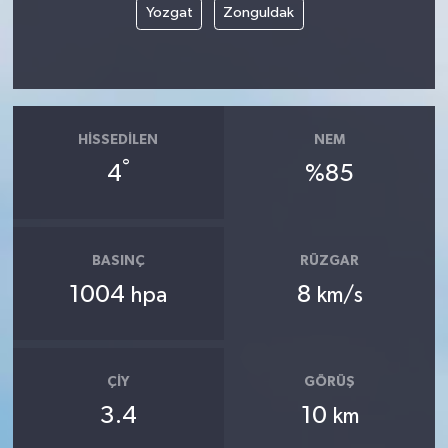
Yozgat
Zonguldak
HISSEDILEN
NEM
°
4
%85
BASINÇ
RÜZGAR
1004
8
hpa
km/s
ÇIY
GÖRÜŞ
3.4
10
km