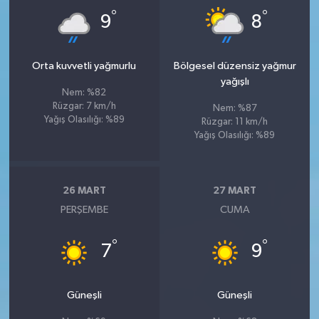
°
°
9
8
Orta kuvvetli yağmurlu
Bölgesel düzensiz yağmur
yağışlı
Nem: %82
Rüzgar: 7 km/h
Nem: %87
Yağış Olasılığı: %89
Rüzgar: 11 km/h
Yağış Olasılığı: %89
26 MART
27 MART
PERŞEMBE
CUMA
°
°
7
9
Güneşli
Güneşli