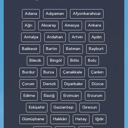
Adana
Adıyaman
Afyonkarahisar
Ağrı
Aksaray
Amasya
Ankara
Antalya
Ardahan
Artvin
Aydın
Balıkesir
Bartın
Batman
Bayburt
Bilecik
Bingöl
Bitlis
Bolu
Burdur
Bursa
Çanakkale
Çankırı
Çorum
Denizli
Diyarbakır
Düzce
Edirne
Elazığ
Erzincan
Erzurum
Eskişehir
Gaziantep
Giresun
Gümüşhane
Hakkâri
Hatay
Iğdır