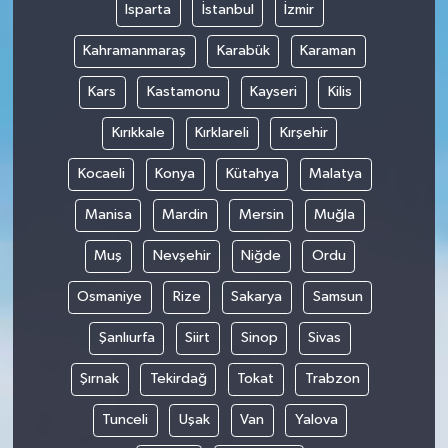
Isparta
İstanbul
İzmir
Kahramanmaraş
Karabük
Karaman
Kars
Kastamonu
Kayseri
Kilis
Kırıkkale
Kırklareli
Kırşehir
Kocaeli
Konya
Kütahya
Malatya
Manisa
Mardin
Mersin
Muğla
Muş
Nevşehir
Niğde
Ordu
Osmaniye
Rize
Sakarya
Samsun
Şanlıurfa
Siirt
Sinop
Sivas
Şırnak
Tekirdağ
Tokat
Trabzon
Tunceli
Uşak
Van
Yalova