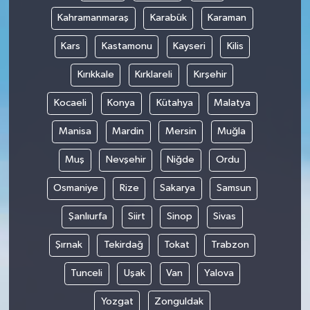
Kahramanmaraş
Karabük
Karaman
Kars
Kastamonu
Kayseri
Kilis
Kırıkkale
Kırklareli
Kırşehir
Kocaeli
Konya
Kütahya
Malatya
Manisa
Mardin
Mersin
Muğla
Muş
Nevşehir
Niğde
Ordu
Osmaniye
Rize
Sakarya
Samsun
Şanlıurfa
Siirt
Sinop
Sivas
Şırnak
Tekirdağ
Tokat
Trabzon
Tunceli
Uşak
Van
Yalova
Yozgat
Zonguldak