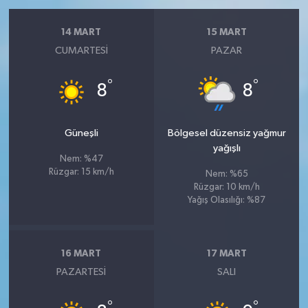
14 MART
15 MART
CUMARTESI
PAZAR
°
°
8
8
Güneşli
Bölgesel düzensiz yağmur
yağışlı
Nem: %47
Rüzgar: 15 km/h
Nem: %65
Rüzgar: 10 km/h
Yağış Olasılığı: %87
16 MART
17 MART
PAZARTESI
SALI
°
°