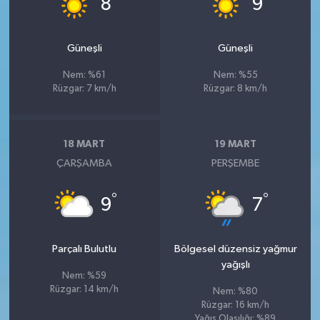
8
9
Güneşli
Güneşli
Nem: %61
Nem: %55
Rüzgar: 7 km/h
Rüzgar: 8 km/h
18 MART
19 MART
ÇARŞAMBA
PERŞEMBE
°
°
9
7
Parçalı Bulutlu
Bölgesel düzensiz yağmur
yağışlı
Nem: %59
Rüzgar: 14 km/h
Nem: %80
Rüzgar: 16 km/h
Yağış Olasılığı: %89