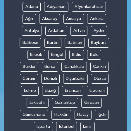
Adana
Adıyaman
Afyonkarahisar
Ağrı
Aksaray
Amasya
Ankara
Antalya
Ardahan
Artvin
Aydın
Balıkesir
Bartın
Batman
Bayburt
Bilecik
Bingöl
Bitlis
Bolu
Burdur
Bursa
Çanakkale
Çankırı
Çorum
Denizli
Diyarbakır
Düzce
Edirne
Elazığ
Erzincan
Erzurum
Eskişehir
Gaziantep
Giresun
Gümüşhane
Hakkâri
Hatay
Iğdır
Isparta
İstanbul
İzmir