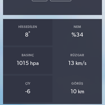
HISSEDILEN
NEM
°
8
%34
BASINÇ
RÜZGAR
1015
13
hpa
km/s
ÇIY
GÖRÜŞ
-6
10
km