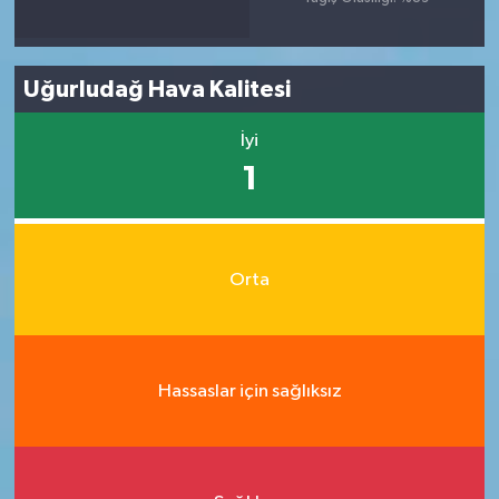
Uğurludağ Hava Kalitesi
İyi
1
Orta
Hassaslar için sağlıksız