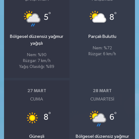
°
°
5
8
Bölgesel düzensiz yağmur
Parçalı Bulutlu
yağışlı
Nem: %72
Rüzgar: 6 km/h
Nem: %90
Rüzgar: 7 km/h
Yağış Olasılığı: %89
27 MART
28 MART
CUMA
CUMARTESI
°
°
8
6
Güneşli
Bölgesel düzensiz yağmur