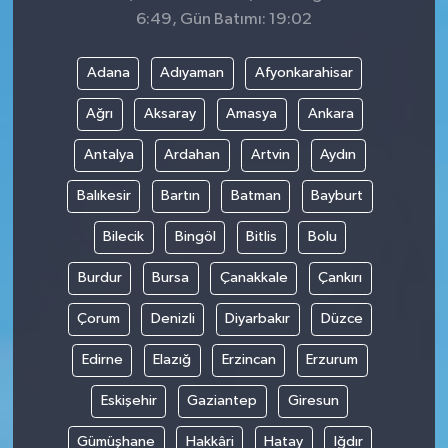
6:49, Gün Batımı: 19:02
Adana
Adıyaman
Afyonkarahisar
Ağrı
Aksaray
Amasya
Ankara
Antalya
Ardahan
Artvin
Aydın
Balıkesir
Bartın
Batman
Bayburt
Bilecik
Bingöl
Bitlis
Bolu
Burdur
Bursa
Çanakkale
Çankırı
Çorum
Denizli
Diyarbakır
Düzce
Edirne
Elazığ
Erzincan
Erzurum
Eskişehir
Gaziantep
Giresun
Gümüşhane
Hakkâri
Hatay
Iğdır