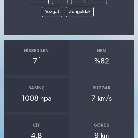
Yozgat
Zonguldak
HISSEDILEN
NEM
°
7
%82
BASINÇ
RÜZGAR
1008
7
hpa
km/s
ÇIY
GÖRÜŞ
4.8
9
km