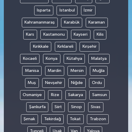
Isparta
İstanbul
İzmir
Kahramanmaraş
Karabük
Karaman
Kars
Kastamonu
Kayseri
Kilis
Kırıkkale
Kırklareli
Kırşehir
Kocaeli
Konya
Kütahya
Malatya
Manisa
Mardin
Mersin
Muğla
Muş
Nevşehir
Niğde
Ordu
Osmaniye
Rize
Sakarya
Samsun
Şanlıurfa
Siirt
Sinop
Sivas
Şırnak
Tekirdağ
Tokat
Trabzon
Tunceli
Uşak
Van
Yalova