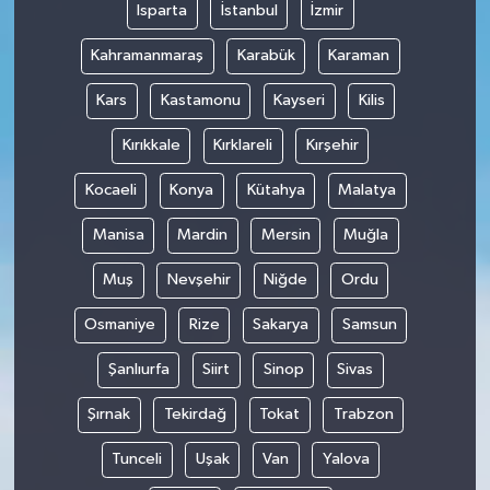
Isparta
İstanbul
İzmir
Kahramanmaraş
Karabük
Karaman
Kars
Kastamonu
Kayseri
Kilis
Kırıkkale
Kırklareli
Kırşehir
Kocaeli
Konya
Kütahya
Malatya
Manisa
Mardin
Mersin
Muğla
Muş
Nevşehir
Niğde
Ordu
Osmaniye
Rize
Sakarya
Samsun
Şanlıurfa
Siirt
Sinop
Sivas
Şırnak
Tekirdağ
Tokat
Trabzon
Tunceli
Uşak
Van
Yalova