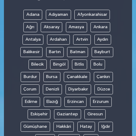
Adana
Adıyaman
Afyonkarahisar
Ağrı
Aksaray
Amasya
Ankara
Antalya
Ardahan
Artvin
Aydın
Balıkesir
Bartın
Batman
Bayburt
Bilecik
Bingöl
Bitlis
Bolu
Burdur
Bursa
Çanakkale
Çankırı
Çorum
Denizli
Diyarbakır
Düzce
Edirne
Elazığ
Erzincan
Erzurum
Eskişehir
Gaziantep
Giresun
Gümüşhane
Hakkâri
Hatay
Iğdır