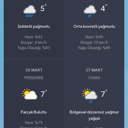
°
°
5
4
Şiddetli yağmurlu
Orta kuvvetli yağmurlu
Nem: %92
Nem: %99
Rüzgar: 4 km/h
Rüzgar: 10 km/h
Yağış Olasılığı: %83
Yağış Olasılığı: %89
26 MART
27 MART
PERŞEMBE
CUMA
°
°
7
7
Parçalı Bulutlu
Bölgesel düzensiz yağmur
yağışlı
Nem: %79