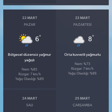
22 MART
23 MART
PAZAR
PAZARTESI
°
°
6
8
Bölgesel düzensiz yağmur
Orta kuvvetli yağmurlu
yağışlı
Nem: %73
Rüzgar: 7 km/h
Nem: %85
Yağış Olasılığı: %89
Rüzgar: 7 km/h
Yağış Olasılığı: %89
24 MART
25 MART
SALI
ÇARŞAMBA