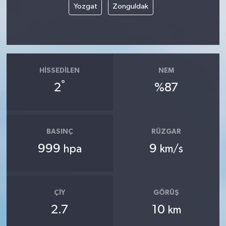
Yozgat
Zonguldak
HISSEDILEN
NEM
°
2
%87
BASINÇ
RÜZGAR
999
9
hpa
km/s
ÇIY
GÖRÜŞ
2.7
10
km