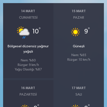
14 MART
15 MART
CUMARTESI
PAZAR
°
°
10
9
Bölgesel düzensiz yağmur
Güneşli
yağışlı
Nem: %65
Rüzgar: 10 km/h
Nem: %60
Rüzgar: 9 km/h
Yağış Olasılığı: %87
16 MART
17 MART
PAZARTESI
SALI
°
°