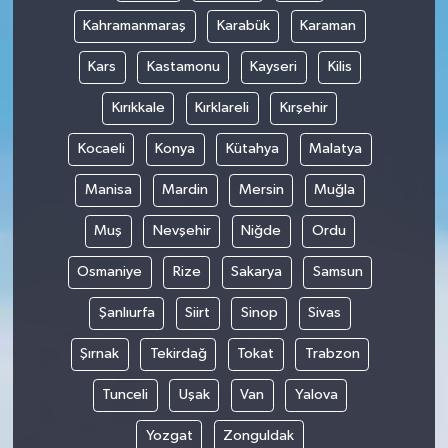
Kahramanmaraş
Karabük
Karaman
Kars
Kastamonu
Kayseri
Kilis
Kırıkkale
Kırklareli
Kırşehir
Kocaeli
Konya
Kütahya
Malatya
Manisa
Mardin
Mersin
Muğla
Muş
Nevşehir
Niğde
Ordu
Osmaniye
Rize
Sakarya
Samsun
Şanlıurfa
Siirt
Sinop
Sivas
Şırnak
Tekirdağ
Tokat
Trabzon
Tunceli
Uşak
Van
Yalova
Yozgat
Zonguldak