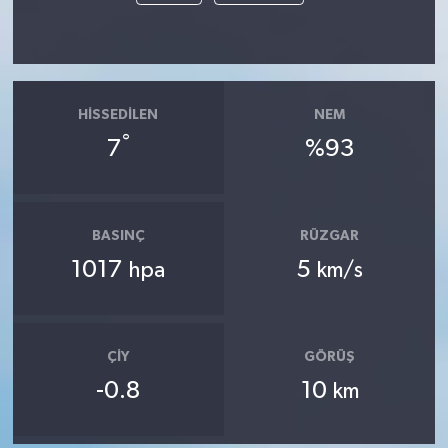
HISSEDILEN
NEM
°
7
%93
BASINÇ
RÜZGAR
1017
5
hpa
km/s
ÇIY
GÖRÜŞ
-0.8
10
km