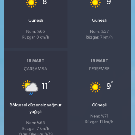
8
9
Güneşli
Güneşli
Nem: %66
Nem: %57
Rüzgar: 8 km/h
Rüzgar: 7 km/h
18 MART
19 MART
ÇARŞAMBA
PERŞEMBE
°
°
11
9
Bölgesel düzensiz yağmur
Güneşli
yağışlı
Nem: %71
Rüzgar: 11 km/h
Nem: %65
Rüzgar: 7 km/h
Yağış Olasılığı: %79