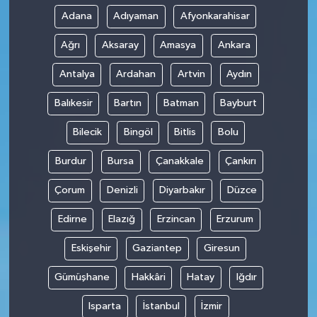
Adana
Adıyaman
Afyonkarahisar
Ağrı
Aksaray
Amasya
Ankara
Antalya
Ardahan
Artvin
Aydın
Balıkesir
Bartın
Batman
Bayburt
Bilecik
Bingöl
Bitlis
Bolu
Burdur
Bursa
Çanakkale
Çankırı
Çorum
Denizli
Diyarbakır
Düzce
Edirne
Elazığ
Erzincan
Erzurum
Eskişehir
Gaziantep
Giresun
Gümüşhane
Hakkâri
Hatay
Iğdır
Isparta
İstanbul
İzmir