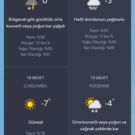
0
-3
Bölgesel gök gürültülü orta
Hafif dondurucu yağmurlu
kuvvetli veya yoğun kar yağışlı
Nem: %90
Rüzgar: 11 km/h
Nem: %98
Yağış Olasılığı: %66
Rüzgar: 15 km/h
Kar Olasılığı: %66
Yağış Olasılığı: %60
Kar Olasılığı: %61
18 MART
19 MART
ÇARŞAMBA
PERŞEMBE
°
°
-7
-4
Güneşli
Orta kuvvetli veya yoğun ve
sağnak şeklinde kar
Nem: %78