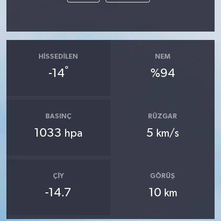
HISSEDILEN
NEM
°
-14
%94
BASINÇ
RÜZGAR
1033
5
hpa
km/s
ÇIY
GÖRÜŞ
-14.7
10
km