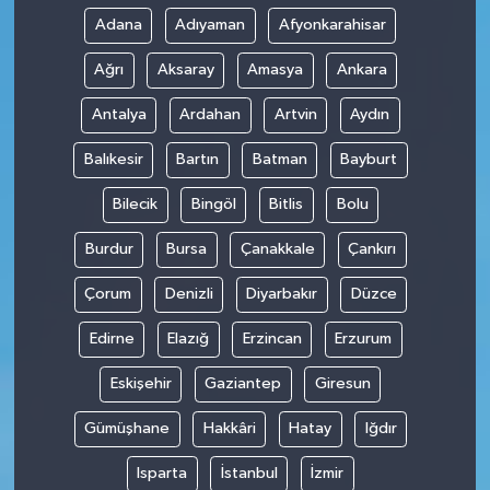
Adana
Adıyaman
Afyonkarahisar
Ağrı
Aksaray
Amasya
Ankara
Antalya
Ardahan
Artvin
Aydın
Balıkesir
Bartın
Batman
Bayburt
Bilecik
Bingöl
Bitlis
Bolu
Burdur
Bursa
Çanakkale
Çankırı
Çorum
Denizli
Diyarbakır
Düzce
Edirne
Elazığ
Erzincan
Erzurum
Eskişehir
Gaziantep
Giresun
Gümüşhane
Hakkâri
Hatay
Iğdır
Isparta
İstanbul
İzmir