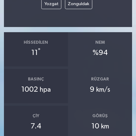
Yozgat
Zonguldak
HISSEDILEN
NEM
°
11
%94
BASINÇ
RÜZGAR
1002
9
hpa
km/s
ÇIY
GÖRÜŞ
7.4
10
km