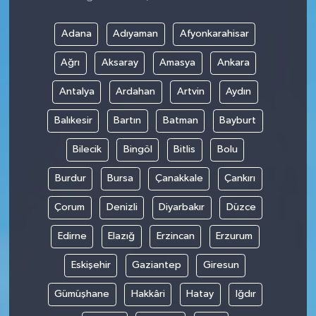
Adana
Adıyaman
Afyonkarahisar
Ağrı
Aksaray
Amasya
Ankara
Antalya
Ardahan
Artvin
Aydın
Balıkesir
Bartın
Batman
Bayburt
Bilecik
Bingöl
Bitlis
Bolu
Burdur
Bursa
Çanakkale
Çankırı
Çorum
Denizli
Diyarbakır
Düzce
Edirne
Elazığ
Erzincan
Erzurum
Eskişehir
Gaziantep
Giresun
Gümüşhane
Hakkâri
Hatay
Iğdır