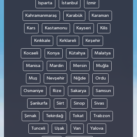
Isparta
İstanbul
İzmir
Kahramanmaraş
Karabük
Karaman
Kars
Kastamonu
Kayseri
Kilis
Kırıkkale
Kırklareli
Kırşehir
Kocaeli
Konya
Kütahya
Malatya
Manisa
Mardin
Mersin
Muğla
Muş
Nevşehir
Niğde
Ordu
Osmaniye
Rize
Sakarya
Samsun
Şanlıurfa
Siirt
Sinop
Sivas
Şırnak
Tekirdağ
Tokat
Trabzon
Tunceli
Uşak
Van
Yalova