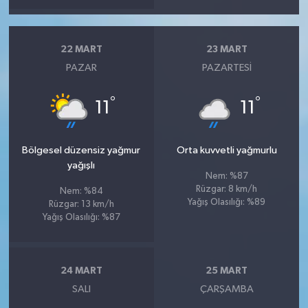
22 MART
23 MART
PAZAR
PAZARTESI
°
°
11
11
Bölgesel düzensiz yağmur
Orta kuvvetli yağmurlu
yağışlı
Nem: %87
Rüzgar: 8 km/h
Nem: %84
Yağış Olasılığı: %89
Rüzgar: 13 km/h
Yağış Olasılığı: %87
24 MART
25 MART
SALI
ÇARŞAMBA