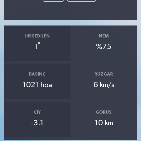
HISSEDILEN
NEM
°
1
%75
BASINÇ
RÜZGAR
1021
6
hpa
km/s
ÇIY
GÖRÜŞ
-3.1
10
km