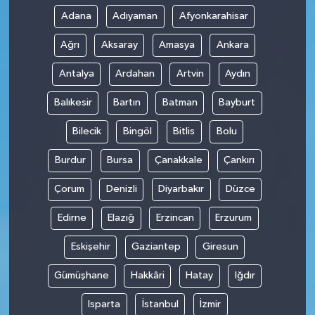
Adana
Adıyaman
Afyonkarahisar
Ağrı
Aksaray
Amasya
Ankara
Antalya
Ardahan
Artvin
Aydın
Balıkesir
Bartın
Batman
Bayburt
Bilecik
Bingöl
Bitlis
Bolu
Burdur
Bursa
Çanakkale
Çankırı
Çorum
Denizli
Diyarbakır
Düzce
Edirne
Elazığ
Erzincan
Erzurum
Eskişehir
Gaziantep
Giresun
Gümüşhane
Hakkâri
Hatay
Iğdır
Isparta
İstanbul
İzmir