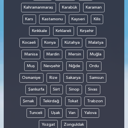
Kahramanmaraş
Karabük
Karaman
Kars
Kastamonu
Kayseri
Kilis
Kırıkkale
Kırklareli
Kırşehir
Kocaeli
Konya
Kütahya
Malatya
Manisa
Mardin
Mersin
Muğla
Muş
Nevşehir
Niğde
Ordu
Osmaniye
Rize
Sakarya
Samsun
Şanlıurfa
Siirt
Sinop
Sivas
Şırnak
Tekirdağ
Tokat
Trabzon
Tunceli
Uşak
Van
Yalova
Yozgat
Zonguldak