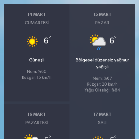
14 MART
15 MART
CUMARTESI
PAZAR
°
°
6
6
Güneşli
Bölgesel düzensiz yağmur
yağışlı
Nem: %60
Rüzgar: 15 km/h
Nem: %67
Rüzgar: 20 km/h
Yağış Olasılığı: %84
16 MART
17 MART
PAZARTESI
SALI
°
°