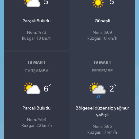
5
5
Parçalı Bulutlu
Güneşli
Nem: %73
Nem: %69
Rüzgar: 18 km/h
Rüzgar: 10 km/h
18 MART
19 MART
ÇARŞAMBA
PERŞEMBE
°
°
6
2
Parçalı Bulutlu
Bölgesel düzensiz yağmur
yağışlı
Nem: %64
Rüzgar: 22 km/h
Nem: %85
Rüzgar: 17 km/h