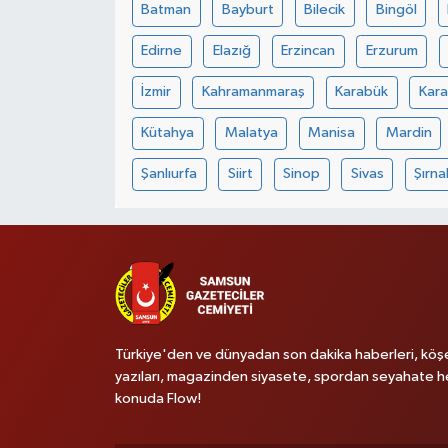
Batman
Bayburt
Bilecik
Bingöl
Edirne
Elazığ
Erzincan
Erzurum
İzmir
Kahramanmaraş
Karabük
Kar
Kütahya
Malatya
Manisa
Mardin
Şanlıurfa
Siirt
Sinop
Sivas
Şırna
Türkiye'den ve dünyadan son dakika haberleri, köş
yazıları, magazinden siyasete, spordan seyahate h
konuda Flow!