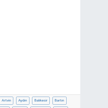
Artvin
Aydın
Balıkesir
Bartın