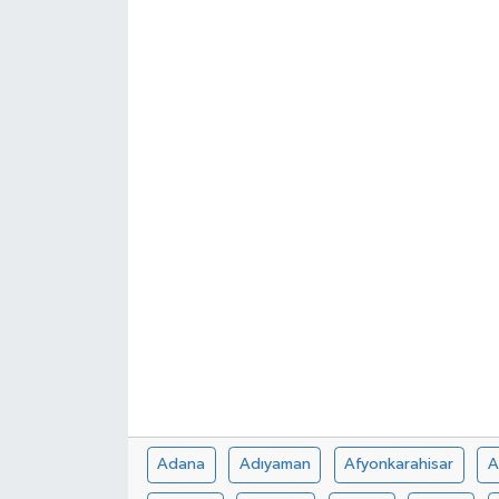
Adana
Adıyaman
Afyonkarahisar
A