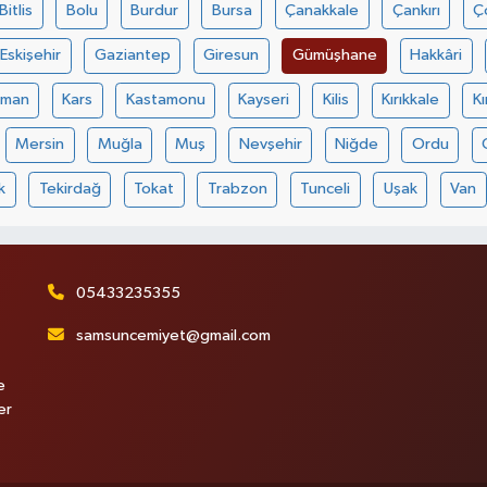
Bitlis
Bolu
Burdur
Bursa
Çanakkale
Çankırı
Ç
Eskişehir
Gaziantep
Giresun
Gümüşhane
Hakkâri
aman
Kars
Kastamonu
Kayseri
Kilis
Kırıkkale
Kı
Mersin
Muğla
Muş
Nevşehir
Niğde
Ordu
k
Tekirdağ
Tokat
Trabzon
Tunceli
Uşak
Van
05433235355
samsuncemiyet@gmail.com
e
er