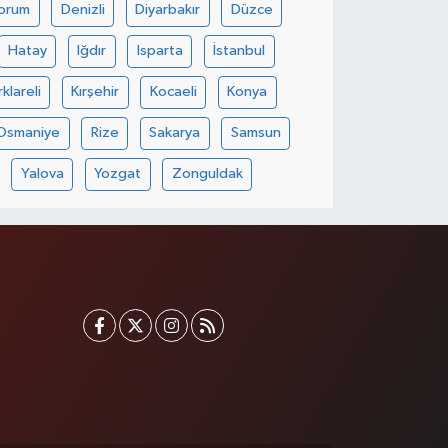
orum
Denizli
Diyarbakır
Düzce
Hatay
Iğdır
Isparta
İstanbul
rklareli
Kırşehir
Kocaeli
Konya
Osmaniye
Rize
Sakarya
Samsun
Yalova
Yozgat
Zonguldak