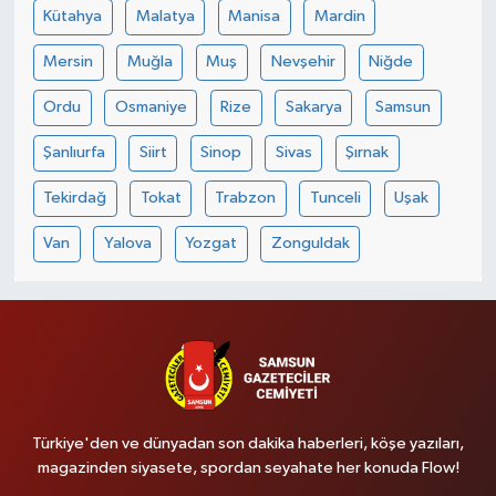
Kütahya
Malatya
Manisa
Mardin
Mersin
Muğla
Muş
Nevşehir
Niğde
Ordu
Osmaniye
Rize
Sakarya
Samsun
Şanlıurfa
Siirt
Sinop
Sivas
Şırnak
Tekirdağ
Tokat
Trabzon
Tunceli
Uşak
Van
Yalova
Yozgat
Zonguldak
Türkiye'den ve dünyadan son dakika haberleri, köşe yazıları,
magazinden siyasete, spordan seyahate her konuda Flow!