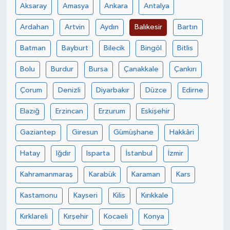
Aksaray
Amasya
Ankara
Antalya
Ardahan
Artvin
Aydın
Balıkesir
Bartın
Batman
Bayburt
Bilecik
Bingöl
Bitlis
Bolu
Burdur
Bursa
Çanakkale
Çankırı
Çorum
Denizli
Diyarbakır
Düzce
Edirne
Elazığ
Erzincan
Erzurum
Eskişehir
Gaziantep
Giresun
Gümüşhane
Hakkâri
Hatay
Iğdır
Isparta
İstanbul
İzmir
Kahramanmaraş
Karabük
Karaman
Kars
Kastamonu
Kayseri
Kilis
Kırıkkale
Kırklareli
Kırşehir
Kocaeli
Konya