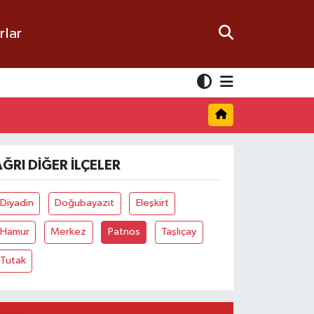
rlar
AĞRI DIĞER İLÇELER
Diyadin
Doğubayazıt
Eleşkirt
Hamur
Merkez
Patnos
Taşlıçay
Tutak