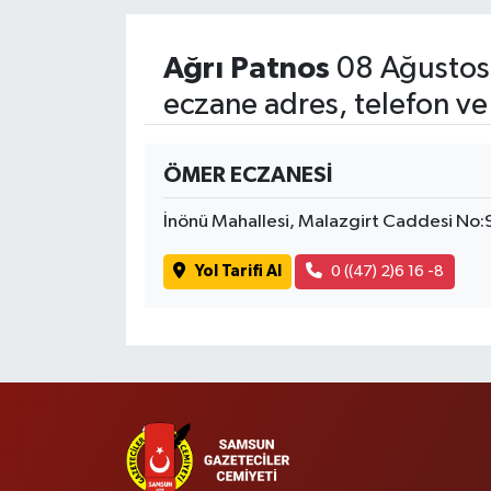
Ağrı Patnos
08 Ağustos
eczane adres, telefon ve
ÖMER ECZANESİ
İnönü Mahallesi, Malazgirt Caddesi No:9
Yol Tarifi Al
0 ((47) 2)6 16 -8