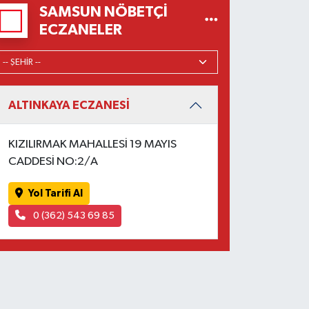
SAMSUN NÖBETÇI
ECZANELER
ALTINKAYA ECZANESİ
KIZILIRMAK MAHALLESİ 19 MAYIS
CADDESİ NO:2/A
Yol Tarifi Al
0 (362) 543 69 85