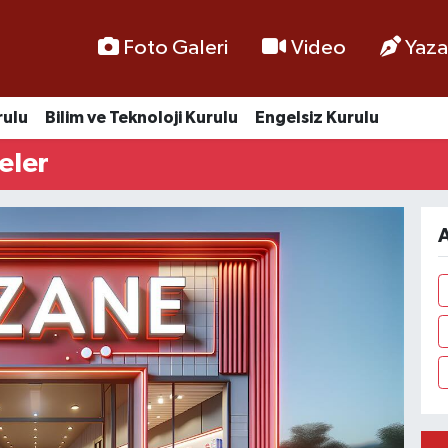
Foto Galeri
Video
Yaza
rulu
Bilim ve Teknoloji Kurulu
Engelsiz Kurulu
eler