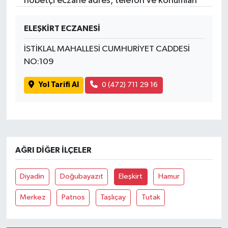
nöbetçi eczane adres, telefon ve konumları
ELEŞKİRT ECZANESİ
İSTİKLAL MAHALLESİ CUMHURİYET CADDESİ
NO:109
Yol Tarifi Al
0 (472) 711 29 16
AĞRI DIĞER İLÇELER
Diyadin
Doğubayazıt
Eleşkirt
Hamur
Merkez
Patnos
Taşlıçay
Tutak