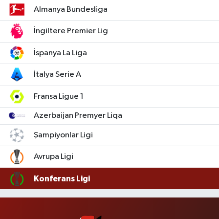
Almanya Bundesliga
İngiltere Premier Lig
İspanya La Liga
İtalya Serie A
Fransa Ligue 1
Azerbaijan Premyer Liqa
Şampiyonlar Ligi
Avrupa Ligi
Konferans Ligi