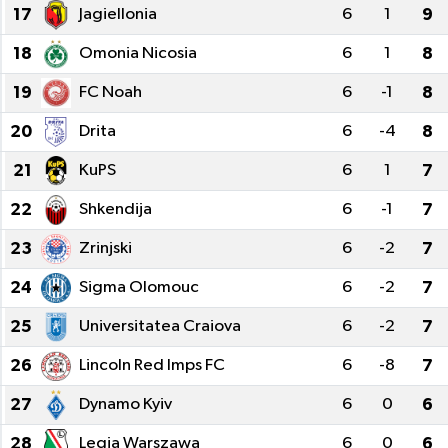
17
Jagiellonia
6
1
9
18
Omonia Nicosia
6
1
8
19
FC Noah
6
-1
8
20
Drita
6
-4
8
21
KuPS
6
1
7
22
Shkendija
6
-1
7
23
Zrinjski
6
-2
7
24
Sigma Olomouc
6
-2
7
25
Universitatea Craiova
6
-2
7
26
Lincoln Red Imps FC
6
-8
7
27
Dynamo Kyiv
6
0
6
28
Legia Warszawa
6
0
6