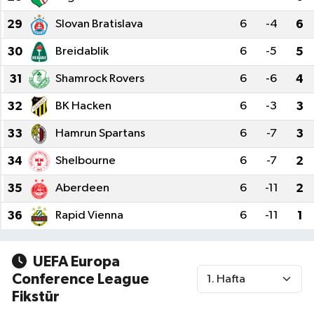
29
Slovan Bratislava
6
-4
6
30
Breidablik
6
-5
5
31
Shamrock Rovers
6
-6
4
32
BK Hacken
6
-3
3
33
Hamrun Spartans
6
-7
3
34
Shelbourne
6
-7
2
35
Aberdeen
6
-11
2
36
Rapid Vienna
6
-11
1
UEFA Europa
Conference League
Fikstür