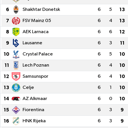
6
Shakhtar Donetsk
6
5
13
7
FSV Mainz 05
6
4
13
8
AEK Larnaca
6
6
12
9
Lausanne
6
3
11
10
Crystal Palace
6
5
10
11
Lech Poznan
6
4
10
12
Samsunspor
6
4
10
13
Celje
6
1
10
14
AZ Alkmaar
6
0
10
15
Fiorentina
6
3
9
16
HNK Rijeka
6
3
9