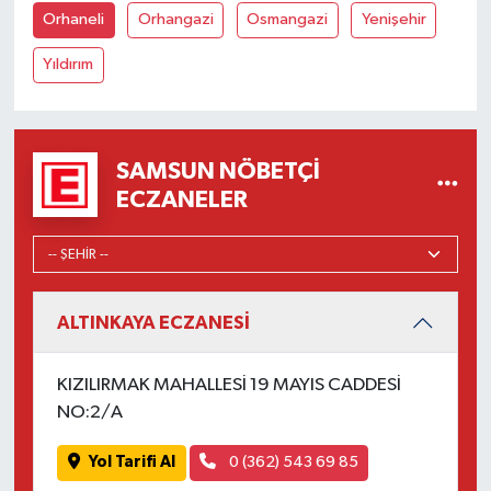
Orhaneli
Orhangazi
Osmangazi
Yenişehir
Yıldırım
SAMSUN NÖBETÇI
ECZANELER
ALTINKAYA ECZANESİ
KIZILIRMAK MAHALLESİ 19 MAYIS CADDESİ
NO:2/A
Yol Tarifi Al
0 (362) 543 69 85