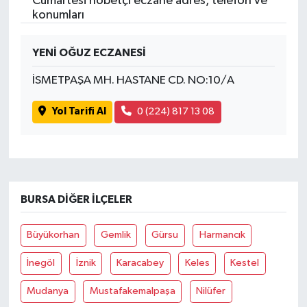
Cumartesi nöbetçi eczane adres, telefon ve
konumları
YENİ OĞUZ ECZANESİ
İSMETPAŞA MH. HASTANE CD. NO:10/A
Yol Tarifi Al
0 (224) 817 13 08
BURSA DIĞER İLÇELER
Büyükorhan
Gemlik
Gürsu
Harmancık
İnegöl
İznik
Karacabey
Keles
Kestel
Mudanya
Mustafakemalpaşa
Nilüfer