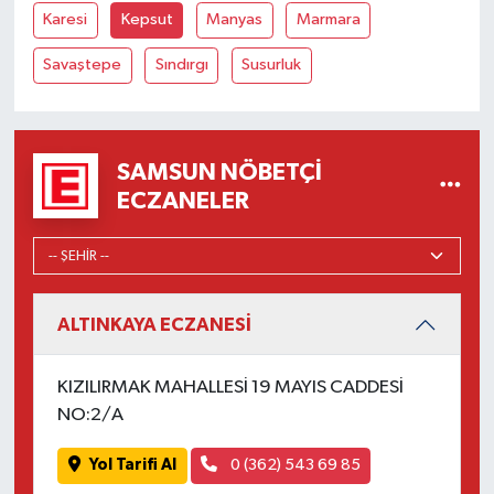
Karesi
Kepsut
Manyas
Marmara
Savaştepe
Sındırgı
Susurluk
SAMSUN NÖBETÇI
ECZANELER
ALTINKAYA ECZANESİ
KIZILIRMAK MAHALLESİ 19 MAYIS CADDESİ
NO:2/A
Yol Tarifi Al
0 (362) 543 69 85