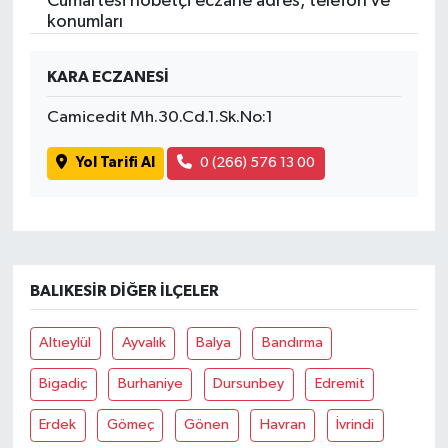
Cumartesi nöbetçi eczane adres, telefon ve
konumları
KARA ECZANESİ
Camicedit Mh.30.Cd.1.Sk.No:1
Yol Tarifi Al
0 (266) 576 13 00
BALIKESIR DIĞER İLÇELER
Altıeylül
Ayvalık
Balya
Bandırma
Bigadiç
Burhaniye
Dursunbey
Edremit
Erdek
Gömeç
Gönen
Havran
İvrindi